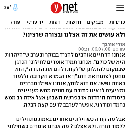
תנ"ך בלי כיפה
אנחנו מתבכיינים על הבורות של החילונים, אבל
מה קורה כשהם בכל זאת מתחילים ללמוד תורה,
ולא עושים את זה אצלנו ובצורה שרצינו?
אורי אורבך
פורסם: 06.07.08, 08:21
אנחנו הדתיים אוהבים להגיד בבוקר ובערב ש"היהדות
היא של כולם". אנחנו תמיד אומרים לחילוני הנרגן
שבמקום להתלונן ש"לקחנו להם את התורה", הוא
מוזמן לפתוח את התנ"ך או הגמרא הקרובה וללמוד
כאוות נפשו. אם הוא לוחץ, אנחנו אפילו מבררים
ומציעים לו איזו כתובת עם חוגים ממש מעניינים
ביסודות היהדות או בפרשת השבוע אצל איזה רב ממש
נחמד ומודרני. אפשר לערבב לו עם קצת קבלה.
אבל מה קורה כשחילונים אחדים באמת מתחילים
ללמוד תורה, ולא אצלנו? מה אנחנו אומרים כשחילוני