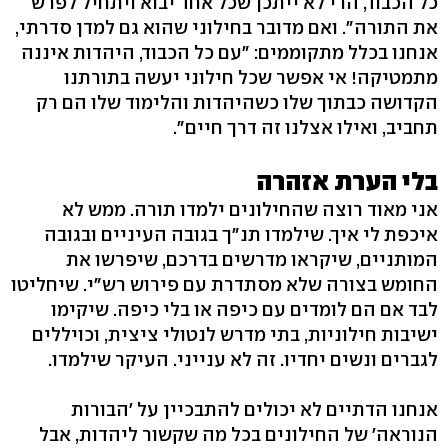
כל הכבוד, הרי לא ייתכן שכל אחד יבוא ויתחיל לפרש
את התורה". ואם מדובר בחילוני שהוא גם למדן סדרתי,
אנחנו בכלל מתקוממים: "עם כל הכבוד, היהדות איננה
מתמטיקה! אי אפשר שכל חילוני יעשה בתורתנו
הקדושה כבתוך שלו כשהיהדות והלימוד שלו הם רק
תחביב, ואילו אצלנו זה דרך חיים".
בלי הערת אזהרה
אני מאוד רוצה שהחילונים ילמדו תורה. ממש לא
איכפת לי איך. שילמדו תנ"ך בגובה העיניים ובגובה
המותניים, שיקראו מדרשים בדרכם, שיפרשו את
החומש בצורה שלא מסתדרת עם פירוש רש"י. שיחליטו
לבד אם הם לומדים עם כיפה או בלי כיפה. שיקימו
ישיבות חילוניות, בתי מדרש לנטולי ציצית, וכויללים
לגברים ונשים יחדיו. זה לא ענייני. העיקר שילמדו.
אנחנו הדתיים לא יכולים להתבכיין על 'הבורות
הנוראה' של החילונים בכל מה שקשור ליהדות, אבל