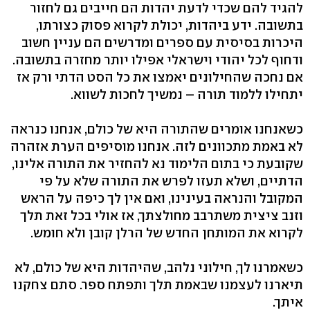
להגיד להם שכדי לדעת יהדות הם חייבים גם לחזור
בתשובה. ידע ביהדות, יכולת לקרוא פסוק כצורתו,
היכרות בסיסית עם ספרים ומדרשים הם עניין חשוב
ודחוף לכל יהודי וישראלי אפילו יותר מחזרה בתשובה.
אם נחכה שהחילונים יאמצו את כל הסט הדתי ורק אז
יתחילו ללמוד תורה – נמשיך לחכות לשווא.
כשאנחנו אומרים שהתורה היא של כולם, אנחנו כנראה
לא באמת מתכוונים לזה. אנחנו מוסיפים הערת אזהרה
שקובעת כי בתום הלימוד נא להחזיר את התורה אלינו,
הדתיים, ושלא תעזו לפרש את התורה שלא על פי
המקובל והנראה בעינינו, ואם אין לך כיפה על הראש
וזנב ציצית משתרבב מחולצתך, אז אולי בכל זאת תלך
לקרוא את המותחן החדש של הרלן קובן ולא חומש.
כשאמרנו לך, חילוני נלהב, שהיהדות היא של כולם, לא
תיארנו לעצמנו שבאמת תלך ותפתח ספר. סתם צחקנו
איתך.