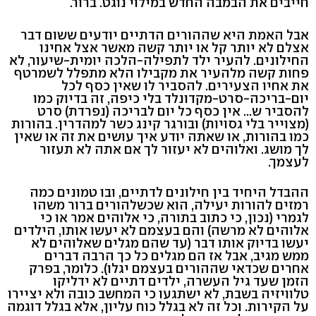
חייבים את הבמבה החדש במילוי נוגט. ברור.
אבל האמת היא שההורים הדתיים יודעים ששום דבר
אצלם לא יותר קל או יותר קשה מאשר אצל אחינו
החילונים. להעיר ילד לתפילה-הלכה יומית-שיעור, לא
פחות קשה מלהעיר את מקבילו הלא מתפלל לשמרטף
את אחיו הצעירים. להסביר לו שאין כסף לכל
יום-בריכה-סרט-מקדונלד בלי כיפה, זה בדיוק כמו
להסביר ש... אין כסף כל יום לבריכה (נפרדת) סרט
(מצוייר בלי גסויות) ובורגר קינג כשר למהדרין. בהורות
כמו בהורות, או שאתה יודע איך עושים את זה או שאין
לך מושג. ואלוהים לא יעזור לך אם אתה לא תעזור
לעצמך.
ההבדל היחיד בין חילונים לדתיים, ובו טמונים כמה
רמזים להורות יעילה, הוא שכשלהורים ברור משהו
לגמרי (נכון, כי כתוב בתורה, כי אלוהים אמר או כי
אלוהים לא מרשה) והם בעצמם לא יעשו אותו, הילדים
יעשו בדיוק אותו דבר (עד שהם מגלים שאלוהים לא
ממש מגיב, אבל אז הם מגלים כל כך הרבה דברים
אחרים שכדאי שההורים בעצמם יגלו). כלומר, בפרק
הזמן שעד גיל העשרה, ילדים דתיים לא ידליקו
טלוויזיה בשבת, לא ישתגעו כי המחשב כובה ולא יציירו
על הקירות. וכל זה לא בגלל כוח עליון, אלא בגלל דוגמה