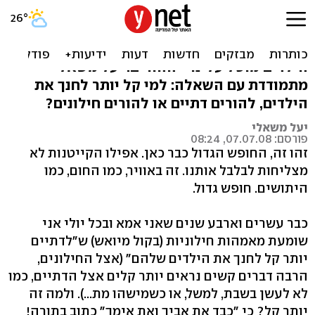
אלוהים לא מרשה
החופש הגדול כבר כאן ולמשך חודשיים חינוך
הילדים מוטל עלינו - ההורים. יעל משאלי
מתמודדת עם השאלה: למי קל יותר לחנך את
הילדים, להורים דתיים או להורים חילונים?
יעל משאלי
פורסם: 07.07.08, 08:24
זהו זה, החופש הגדול כבר כאן. אפילו הקייטנות לא
מצליחות לבלבל אותנו. זה באוויר, כמו החום, כמו
היתושים. חופש גדול.
כבר עשרים וארבע שנים שאני אמא ובכל יולי אני
שומעת מאמהות חילוניות (בקול מיואש) ש"לדתיים
יותר קל לחנך את הילדים שלהם" (אצל החילונים,
הרבה דברים קשים נראים יותר קלים אצל הדתיים, כמו
לא לעשן בשבת, למשל, או כשמישהו מת...). ולמה זה
יותר קל? כי "כבד את אביך ואת אימך" כתוב בתורה!