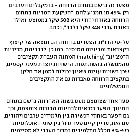
מפער זה נרשם בתחום הרווחה - בו מקבלים הערבים
רק 49% מן המגיע להם. "השקעת המדינה בתחום
הרווחה באזרח יהודי היא 508 שקל בממוצע, ואילו
באזרח ערבי 348 שקל בלבד", נכתב.
על-פי הדו"ח, הפערים ברווחה הם תוצאה של קיצוץ
בקצבאות ומדיניות המיסים. כמו כן, לדבריהם, מדיניות
ה"מצ'ינג" (matching) המתנה העברת תקציבים
מהממשלה בהשתתפות הרשויות יוצרת מעגל קסמים,
שכן רשויות עניות שאינן יכולות לממן את חלקן
בתקציב הרווחה מאבדות גם את התקציבים
הממשלתיים.
פער אחד שצומצם מעט בשנה האחרונה נרשם בתחום
החינוך: הפער בזכאים לבחינות הבגרות צומצמם, וכך
גם הפער באחוזי הנשירה בין תלמידים ערבים ויהודים.
עם זאת, עדיין קיים פער גדול בין שתי האוכלוסיות
כש-8% מכלל התלמידים במגזר הערבי לא מסיימים