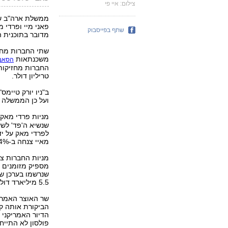
צילום: איי פי
ממשלת ארה"ב ש
פאני מיי ופרדי מ
שתף בפייסבוק
מדובר בתוכנית ה
משכנתאות
הסאב-
טריליון דולר.
ב"ניו יורק טיימ
ועל כן הממשלה א
מניות פרדי מאק 
שנשיא ה'פד' לש
מאיי צנחה ב-14%.
מניות החברות צנ
מספיק מזומנים ע
שנרשמו בערכן של
5.5 מיליארד דולר", כך נמסר מ-UBS.
שר האוצר האמריקנ
הביקורת אותה ק
הדיור האמריקני 
פולסון לא התייח