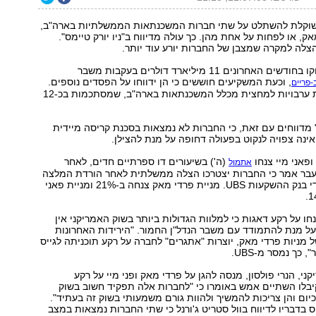
וקלת להשתלט על שתי חברות המשכנתאות הממשלתיות בארה"ב,
אק, או לפחות על אחת מהן. כך עולה מדיווח ב"ניו יורק טיימס".
צלה למקרה שמצבן של החברות יורע עוד יותר.
שתי החברות מחקו בחודשים האחרונים 11 מיליארד דולרים בעקבות משבר
, וכעת המשקיעים חוששים כי הן ידווחו על הפסדים נוספים.
פריים
החברות מחזיקות ערבויות למחצית מכלל המשכנתאות בארה"ב, שמסתכמות בכ-12
ס" מדווחים עם זאת, כי החברות לא נמצאות בסכנת קריסה מיידית
ינה צפויה לנקוט בפעולה דחופה על מנת להצילן.
ופאני מיי צנחו
(ה') בשיעורים דו ספרתיים חדים, לאחר
אתמול
עבר אמר כי החברות יצטרכו הצלה ממשלתית לאחר הורדת המלצה
לפרדי מאק על ידי בנק ההשקעות UBS. מניית פרדי מאק צנחה ב-21% ומניית פאני
חו על רקע דאגות כי למלוות הגדולות ביותר בשוק האמריקני אין
ל מנת להתמודד עם משבר הנדל"ן החמור. "הירידות האחרונות
 מניות פרדי מאק, יוצרות "אתגרים" לחברה על רקע תוכניתה לגייס
י, הנרי פולסון, מנסה להגן על פרדי מאק ופני מיי על רקע
יבלו השתיים אמש באומרו כי "לחברות אלה תפקיד חשוב בשוק
כיום והן צריכות להמשיך ולהוות גורם משמעותי בשוק זה בעתיד".
ס בדבריו לדיווח בוול סטריט ג'ורנל כי שתי החברות נמצאות במצב