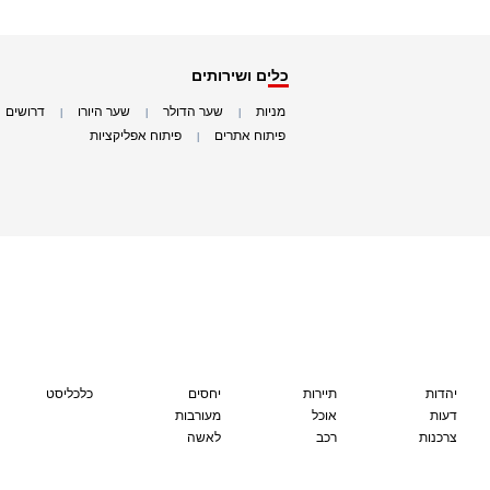
כלים ושירותים
מניות
שער הדולר
שער היורו
דרושים
|
|
|
|
פיתוח אתרים
פיתוח אפליקציות
|
|
יהדות
תיירות
יחסים
כלכליסט
דעות
אוכל
מעורבות
צרכנות
רכב
לאשה