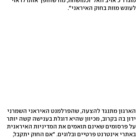
מוגדר כ'אויב האל' וכמושחת, מה שהופך אותו לראוי
לעונש מוות בחוק האיראני".
הארגון מתנגד להצעה, שהפרלמנט האיראני השמרני
ידון בה בקרוב, מכיוון שהיא דוגלת בענישה קשה יותר
על פרסומים שאינם תואמים את המדיניות האיראנית
באתרי אינטרנט פרטיים ובלוגים. "אם החוק יתקבל,