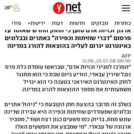
מחאה באיראן: חוק נגד
בלוגים יגרור עונשי מוות
ארגון זכויות אדם טוען כי החוק החדש שאוסר על
פרסום "דברי שחיתות וכפירה" באתרים ובבלוגים
באינטרנט יגרום לעליה בהוצאות להורג במדינה
AFP
פורסם: 20.07.08, 12:06
"המרכז למגיני זכויות אדם", שבראשו עומדת כלת פרס
נובל שירין עבאדי, הודיע ביום שבת כי הוא מתנגד
לחוק האינטרנט האיראני בטענה כי הוא יגדיל
משמעותית את מספר ההוצאות להרוג במדינה.
בשלב זה מדובר בהצעת חוק הקובעת כי "ניהול אתרים
ובלוגים שמעודדים שחיתות וכפירה היא עבירה שדינה
עונש מוות, בדיוק כמו פשעים כגון רצח ושוד", מסביר
ארגונה של עבאדי. "מי שמבצע את הפשעים האלו