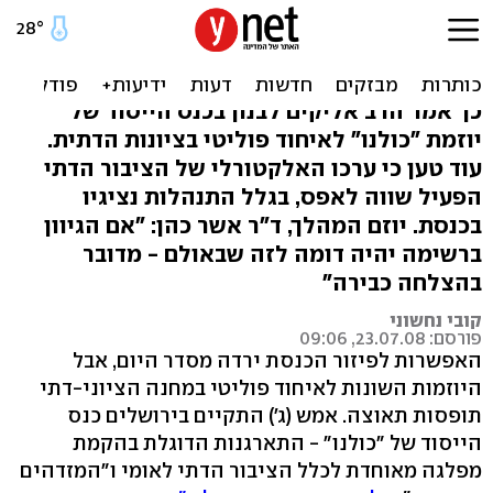
'מחסלי המחבלים מעידים על
איכות הציבור הדתי'
כך אמר הרב אליקים לבנון בכנס הייסוד של
יוזמת "כולנו" לאיחוד פוליטי בציונות הדתית.
עוד טען כי ערכו האלקטורלי של הציבור הדתי
הפעיל שווה לאפס, בגלל התנהלות נציגיו
בכנסת. יוזם המהלך, ד"ר אשר כהן: "אם הגיוון
ברשימה יהיה דומה לזה שבאולם - מדובר
בהצלחה כבירה"
קובי נחשוני
פורסם: 23.07.08, 09:06
האפשרות לפיזור הכנסת ירדה מסדר היום, אבל
היוזמות השונות לאיחוד פוליטי במחנה הציוני-דתי
תופסות תאוצה. אמש (ג') התקיים בירושלים כנס
הייסוד של "כולנו" - התארגנות הדוגלת בהקמת
מפלגה מאוחדת לכלל הציבור הדתי לאומי ו"המזדהים