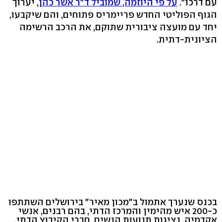
עם דרכו".
על פי היוזמה, שמוביל ד"ר אשר כהן
, יערוך
הגוף הפוליטי החדש פריימריס פתוחים, והם שיקבעו,
יחד עם מועצה ציבורית שתוקם, את הרכב הרשימה
הציונית-דתית.
בכנס שנערך אתמול ב"מכון מאיר" בירושלים השתתפו
כ-200 איש מהימין והמרכז הדתי, בהם רבנים, אנשי
אקדמיה, נציגות תנועות הנשים, חברי הקיבוץ הדתי,