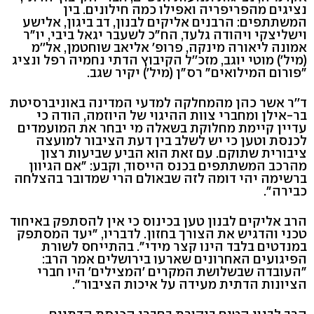
נציגים מהפריפריה ואפילו כמה חילונים. בין
המשתתפים: הרבנים אליקים לבנון, דב ביגון, אלישע
וישליצקי ויהודה גלעד, הח"כ לשעבר יגאל ביבי, יו"ר
אמונה ליאורה מינקה, פרופ' אליאב שוחטמן, אל''מ
(מיל') מוטי יוגב, מזכ''ל הקיבוץ הדתי נחמיה רפל ונציג
"פורום המילואים" רס"ן (מיל') יקיר שגב.
ד''ר אשר כהן מהמחלקה למדעי המדינה באוניברסיטת
בר-אילן ומחברי צוות ההיגוי של היוזמה, הודה כי
עדיין קיימת מחלוקת בשאלה מי יבחר את המועמדים
לכנסת וטען כי יש לשלב בין דעת הציבור למועצה
ציבורית שתוקם. עם זאת הוא הביע שביעות רצון
מהרכב המשתתפים בכנס הייסוד, וקבע: "אם הגיוון
ברשימה יהי דומה לזה שבאולם הרי שמדובר בהצלחה
כבירה".
הרב אליקים לבנון טען בכינוס כי אין להסתפק באיחוד
טכני והדגיש את הצורך בחזון. לדבריו, "יעד המסתפק
במנדטים בלבד הינו קצר מידי". בהתייחס לשורת
הפיגועים האחרונים שארעו בירושלים אמר הרב:
"העובדה שבשלושת המקרים 'המצילים' היו חברי
הציונות הדתית מעידה על איכות הציבור".