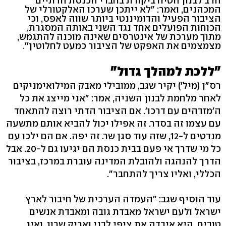
הרב לבנון הטיח ביקורת בחברי הכנסת הדתיים
המכהנים, ואמר: "לא ייתכן שערכו האלקטורלי של
הציבור הפעיל והדומיננטי ביותר שווה לאפס, וכי
הכוחות הפועלים אחד נגד השני באותה המסגרת,
מתוך מערכת של אינטרסים שאינה מוכנה להתגמש,
מצמצמים את האפקט של הציבור כמעט לחלוטין''.
"ללכת למהלך גדול"
רס"ן (מיל') יקיר שגב, ממובילי מאבק המילואימניקים
לאחר מלחמת לבנון השניה, אמר: "אני מייצג את כל
ה'מזדהים עם דרכו'. אם הציבור הדתי רוצה להתאחד
עם עצמו זה בסדר. זה אפילו יכול להביא אותם מתשעה
מנדטים ל-12, שזה עוד סגן שר. זה יפה. אם הם ילכו עם
כל מי שדרך אי פעם בבית כנסת הם יגיעו גם ל-20. אבל
הדרך להנהגה ולהובלת המדינה עוברת במרכז, בציבור
הכללי, ואליו צריך להתחבר".
עוד הוסיף שגב: "העמדה הערכית של חיבור לארץ
ישראל ולעם ישראל מאבדת גובה ומאבדת אנשים
טובים. היא איבדה את ציפי לבני ואריק שרון, ואין