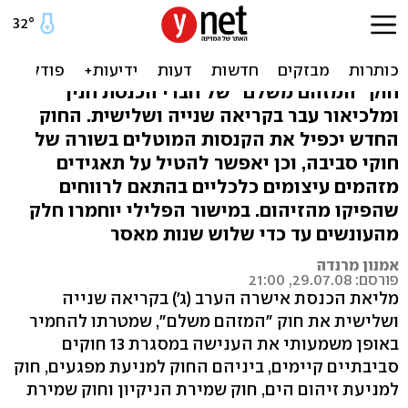
הכנסת אישרה: מי שיזהם -
ישלם ביוקר
חוק "המזהם משלם" של חברי הכנסת חנין
ומלכיאור עבר בקריאה שנייה ושלישית. החוק
החדש יכפיל את הקנסות המוטלים בשורה של
חוקי סביבה, וכן יאפשר להטיל על תאגידים
מזהמים עיצומים כלכליים בהתאם לרווחים
שהפיקו מהזיהום. במישור הפלילי יוחמרו חלק
מהעונשים עד כדי שלוש שנות מאסר
אמנון מרנדה
פורסם: 29.07.08, 21:00
מליאת הכנסת אישרה הערב (ג') בקריאה שנייה
ושלישית את חוק "המזהם משלם", שמטרתו להחמיר
באופן משמעותי את הענישה במסגרת 13 חוקים
סביבתיים קיימים, ביניהם החוק למניעת מפגעים, חוק
למניעת זיהום הים, חוק שמירת הניקיון וחוק שמירת