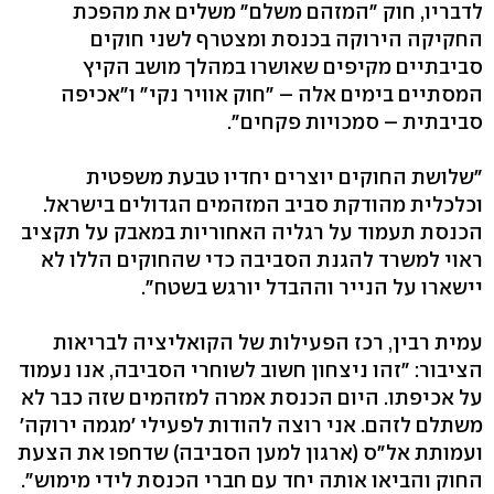
לדבריו, חוק "המזהם משלם" משלים את מהפכת
החקיקה הירוקה בכנסת ומצטרף לשני חוקים
סביבתיים מקיפים שאושרו במהלך מושב הקיץ
המסתיים בימים אלה – "חוק אוויר נקי" ו"אכיפה
סביבתית – סמכויות פקחים".
"שלושת החוקים יוצרים יחדיו טבעת משפטית
וכלכלית מהודקת סביב המזהמים הגדולים בישראל.
הכנסת תעמוד על רגליה האחוריות במאבק על תקציב
ראוי למשרד להגנת הסביבה כדי שהחוקים הללו לא
יישארו על הנייר וההבדל יורגש בשטח".
עמית רבין, רכז הפעילות של הקואליציה לבריאות
הציבור: "זהו ניצחון חשוב לשוחרי הסביבה, אנו נעמוד
על אכיפתו. היום הכנסת אמרה למזהמים שזה כבר לא
משתלם לזהם. אני רוצה להודות לפעילי 'מגמה ירוקה'
ועמותת אל"ס (ארגון למען הסביבה) שדחפו את הצעת
החוק והביאו אותה יחד עם חברי הכנסת לידי מימוש".