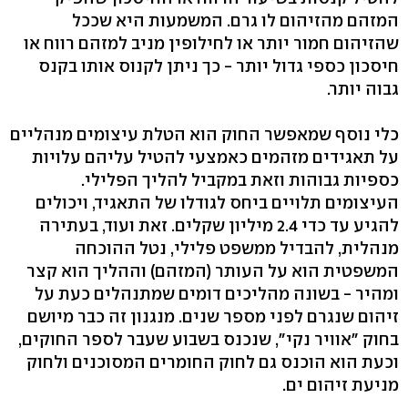
המזהם מהזיהום לו גרם. המשמעות היא שככל
שהזיהום חמור יותר או לחילופין מניב למזהם רווח או
חיסכון כספי גדול יותר - כך ניתן לקנוס אותו בקנס
גבוה יותר.
כלי נוסף שמאפשר החוק הוא הטלת עיצומים מנהליים
על תאגידים מזהמים כאמצעי להטיל עליהם עלויות
כספיות גבוהות וזאת במקביל להליך הפלילי.
העיצומים תלויים ביחס לגודלו של התאגיד, ויכולים
להגיע עד כדי 2.4 מיליון שקלים. זאת ועוד, בעתירה
מנהלית, להבדיל ממשפט פלילי, נטל ההוכחה
המשפטית הוא על העותר (המזהם) וההליך הוא קצר
ומהיר - בשונה מהליכים דומים שמתנהלים כעת על
זיהום שנגרם לפני מספר שנים. מנגנון זה כבר מיושם
בחוק "אוויר נקי", שנכנס בשבוע שעבר לספר החוקים,
וכעת הוא הוכנס גם לחוק החומרים המסוכנים ולחוק
מניעת זיהום ים.