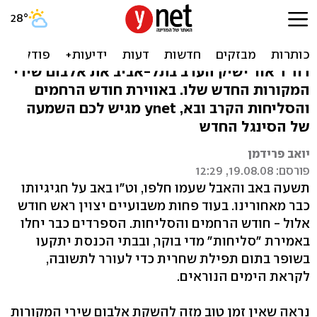
לקראת אלול: דוד ד'אור שר
"אדון הסליחות"
דוד ד'אור ישיק הערב בתל-אביב את אלבום שירי
המקורות החדש שלו. באווירת חודש הרחמים
והסליחות הקרב ובא, ynet מגיש לכם השמעה
של הסינגל החדש
יואב פרידמן
פורסם: 19.08.08, 12:29
תשעה באב והאבל שעמו חלפו, וט"ו באב על חגיגיותו
כבר מאחורינו. בעוד פחות משבועיים יצוין ראש חודש
אלול - חודש הרחמים והסליחות. הספרדים כבר יחלו
באמירת "סליחות" מדי בוקר, ובבתי הכנסת יתקעו
בשופר בתום תפילת שחרית כדי לעורר לתשובה,
לקראת הימים הנוראים.
נראה שאין זמן טוב מזה להשקת אלבום שירי המקורות