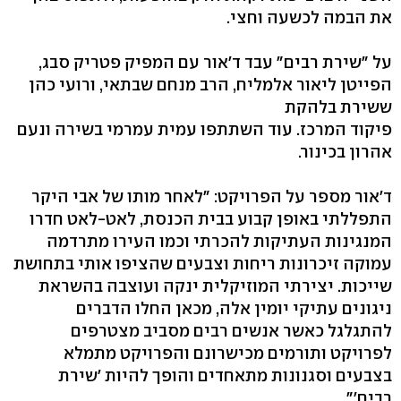
את הבמה לכשעה וחצי.
על "שירת רבים" עבד ד'אור עם המפיק פטריק סבג,
הפייטן ליאור אלמליח, הרב מנחם שבתאי, ורועי כהן
ששירת בלהקת
פיקוד המרכז. עוד השתתפו עמית עמרמי בשירה ונעם
אהרון בכינור.
ד'אור מספר על הפרויקט: "לאחר מותו של אבי היקר
התפללתי באופן קבוע בבית הכנסת, לאט-לאט חדרו
המנגינות העתיקות להכרתי וכמו העירו מתרדמה
עמוקה זיכרונות ריחות וצבעים שהציפו אותי בתחושת
שייכות. יצירתי המוזיקלית ינקה ועוצבה בהשראת
ניגונים עתיקי יומין אלה, מכאן החלו הדברים
להתגלגל כאשר אנשים רבים מסביב מצטרפים
לפרויקט ותורמים מכישרונם והפרויקט מתמלא
בצבעים וסגנונות מתאחדים והופך להיות 'שירת
רבים'".