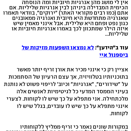
אין לי מושג מהן אנרגיות חיוביות ומה הנוסחה
הכימית המבדילה ביניהן לבין אנרגיות שליליות. אם
אתם (כמו רבים מקוראי האתר) "ירוקים", בוודאי תאמרו
שאנרגיה מתחדשת היא חיובית ואנרגיה ממאובנים
כגון נפט ופחם היא שלילית. אבל אינני מאמין שיש
איזה הילר שמתכוון לכך באמרו אנרגיות חיוביות או
שליליות...
עוד ב"הידען":
לא נמצאו השפעות מזיקות של
ביספנול איי
אציין רק כי אינני מכיר את אורן זריף יותר מאשר
בתוכניותיו בטלוויזיה, אך עצם הרעיון של הסתמכות
על "שידורים", "אנרגיות" וכיוב' לריפוי פשוט לא נותנת
בעיני הממסד המדעי כל לגיטימיות לאנשים אלה
מלכתחילה. אני מתפלא על כך שיש לו לקוחות. לצערי
אינני מתפלא על כך שיש לו עובדים, בגלל שיש לו
לקוחות.
במקורות שונים נאמר כי זריף ממליץ ללקוחותיו