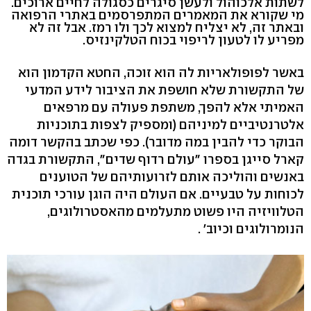
לשתות אלכוהול ולעשן סיגרים כסגולה לחיים ארוכים.
מי שקורא את המאמרים המתפרסמים באתרי הרפואה
ובאתר זה, לא יצליח למצוא לכך ולו רמז. אבל זה לא
מפריע לו לטעון לריפוי בכוח הטלקינזיס.
באשר לפופולאריות לה הוא זוכה, החטא הקדמון הוא
של התקשורת שלא חושפת את הציבור לידע המדעי
האמיתי אלא להפך, משתפת פעולה עם מרפאים
אלטרנטיביים למיניהם (ומספיק לצפות בתוכניות
הבוקר כדי להבין במה מדובר). כפי שכתב בהקשר דומה
קארל סייגן בספרו "עולם רדוף שדים", התקשורת בגדה
באנשים והוליכה אותם לזרועותיהם של הטוענים
לכוחות על טבעיים. אם העולם היה הוגן עורכי תוכנית
הטלוויזיה היו פשוט מתעלמים מהאסטרולוגים,
הנומרולוגים וכיוב' .