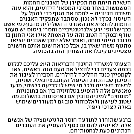
השאלה היתה מה תפקידן של האבנים החמות
המשמשות באחד מסוגי המסאז' הידועים, והוא ענה
תשובה הגיונית – לחמם את הגוף כדי להקל על
העיסוי. נכון? לא נכון, מסתבר שתפקיד האבנים
החמות להוציא את האנרגיה השלילית מהגוף. מי אשם
בכך שלגופי ידע אלנרטנטיביים וחסרי ביסוס יש מעמד
עודף ובמקרה הטוב זהה על האמת? אילו אני החנון בו
מדובר הייתי מוחה, ואומר שלא יתכן שאבנים יוציאו
מהגוף משהו שאין בו, אבל כנראה שגם אותם חרשנים
מצטיינים קיבלו את השוויון הזה בהכנעה.
הצעתי למשרדי החינוך והבריאות היא: עליכם לנקוט
בכמה צעדים כדי להציל את העם הזה. ראשית, צאו
לקמפיין כנגד ההליכה להילרים. הסבירו לציבור את
הסיכון שבהזנחת הטיפול הקונבנציונאלי. ושנית,
לרשות השנייה ולכל מי שיש לו קביעה כלשהי, מנעו
מאנשים אלה להופיע בטלוויזיה בין אם בתוכניות
"מומחים" למיניהם ובין אם בפרסומות בתשלום. מה
שטוב לעישון ולאלכוהול טוב גם למעודדים שימוש
באלה לצרכי ריפוי.
ברגע שתוחדר לתודעה חוסר הלגיטימציה של אנשים
אלה, לא יהיה להם גם כסף להעסיק את העובדים
הנתונים כעת לגחמותיהם.