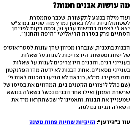
מה עושות אבנים חמות?
ועוד מילה בנוגע לתקשורת, שכבר מתמסרת
לשטותולוגיות הללו באופן נמרץ מזה שנים. במוצ"ש
יצא לי לצפות בחדשות ערוץ 10, וכמה דקות לפניהן
הסתיים פרק בסדרת הריאליטי "היפה והחנון".
הבנות בתכנית, שנבחרו מכיוון שהן עונות לסטריאוטיפ
של יפות וטפשות, היו צריכות לענות על שאלות
בענייני דגים, והבנים היו צריכים לענות על שאלות
בענייני מסאז'ים. אחת הבנות לא ידעה מהו הפלנקטון
ומה תפקידו. מילא, כנראה לא הגיעו בהכנות לאות פ'
(שם כולל ליצורים הקטנים בים, המהווים את בסיסו של
שרשרת המזון) ואילו אחד הבנים נכשל בשאלה בנושא
שמעניין את הבנות, ותאמינו לי שכשתקראו מיד את
השאלה תבינו גם למה.
עוד ב"הידען":
הזיקיות שחיות פחות משנה