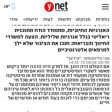
תפסיקו להקשיב למיסטיקנים
הילר שמרוויח מיליונים, דרש מ-35 עובדיו
להוסיף את שם משפחתו לשם משפחתם בשל
האנרגיות החיוביות, מתמודד הודח מתוכנית
ריאליטי בגלל אנרגיות שליליות. הצעה למשרדי
החינוך והבריאות: חנכו את הציבור שלא ילך
למרפאים אלטרנטיביים
אבי בליזובסקי, "הידען"
פורסם: 19.08.08, 14:56
אם העולם היה הוגן, אז למדע היה הרבה יותר ביקוש
מאשר לשקרי המיסטיקניים (וחד הוא אם מדובר
במיסטיקה מטעמי דת או אמונות אחרות או מיסטיקה
פסוודו מדעית). מסקנה ברורה ביותר היא שכל מי
שטוען לכוחות חיזוי ו/או ריפוי שאינם מסתמכים על
הרפואה הקונבציונאלית כל כווונתו היא לאחז עיניהם
של אנשים שאיבדו תקווה ומוכנים להוציא סכומים
אדירים מכיסם כדי לזכות בעוד חודש או חודשיים של
חיים.