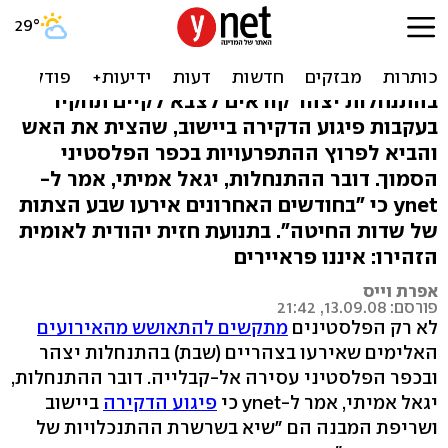
יצהר: האירועים בהתנחלות
הם מחדל של צה"ל
בהתנחלות יצהר קוראים לצבא לקיים תחקיר
בעקבות פיגוע הדקירה ביישוב, שהצית את האש
והביא לפרוץ ההתפרעויות בכפר הפלסטיני
הסמוך. דובר ההתנחלות, יגאל אמיתי, אמר ל-
ynet כי "בחודשים האחרונים אירעו שבע הצתות
של שדות החיטה". בתנועת חזית יהודית לאומית
הזהירו: איננו פראיירים
אפרת וייס
פורסם: 13.09.08, 21:42
לא רק הפלסטינים
מתקשים להתאושש מהאירועים
האלימים שאירעו בצהריים (שבת) בהתנחלות יצהר
ובכפר הפלסטיני עסירה אל-קבלייה. דובר ההתנחלות,
יגאל אמיתי, אמר ל-ynet כי
פיגוע הדקירה
ביישוב
ושריפת המבנה הם "שיא בשרשרת ההתנכלויות של