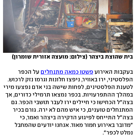
בית שהוצת ביצהר (צילום: מועצה אזורית שומרון)
בעקבות האירוע
פשטו כמאה מתנחלים
על הכפר
הפלסטיני, ירו באוויר, ניפצו חלונות וגרמו נזק לרכוש.
לטענת הפלסטינים, לפחות שישה בני אדם נפצעו מירי
במהלך ההתפרעויות. בכפר נמצאו תרמילי כדורים, אך
בצה"ל הכחישו כי חיילים ירו לעבר תושבי הכפר. גם
המתנחלים טוענים, כי איש מהם לא ירה. גורם בכיר
בצה"ל התייחס לפיגוע הדקירה ביצהר ואמר, כי
"מדובר באירוע חמור מאוד. אנחנו יודעים שהמחבל
נמלט לכפר".