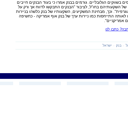
ים בשווקים הגלובליים. גורמים בבנק אמרו כי בעוד הבנקים חייבים
 של השקעותיהם בחו"ל, לציבור "הבנקים התבקשו לדווח אך ורק על
גרפית". וכך, מבחינת המשקיעים, השקעותיו של בנק כלשהו בניירות
ל AIG, יזכו לאותה התייחסות כמו ניירות ערך של בנק אוף אמריקה - כחשיפה
ם אמריקניים".
ה? כתבו לנו
ל
בנק
ישראל