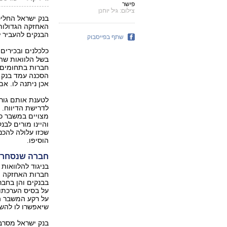
פישר
צילום: גיל יוחנן
בנק ישראל החלי
הבנקים להעביר ל
שתף בפייסבוק
כלכלנים ובכירי
בשל הלוואות שה
חברות בתחומים ש
הסכנה עמד בנק י
אכן ניתנה לו. אם
לטענת אותם גורמ
לדרישת הדיווח. 
מצויים במשבר כל
והיינו מורים לב
שכזו עלולה להכנ
הוסיפו.
חברה שנסחרת 
בניגוד להלוואות
חברות האחזקה הם
בבנקים והן בחבר
על בסיס הערכתו 
על רקע המשבר המ
שיאפשרו לו להשק
בנק ישראל מסרב 