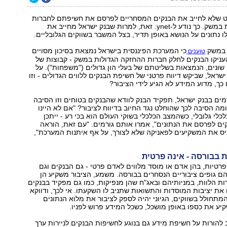
ט שלא לחייב את הבנקים המסחריים לפרסם את חשיפתם לחברות
האחזקה הגדולות במשק. כך נודע ל-ynet. זאת, למרות שבנק ישראל מחייב את
ו נתונים על הנושא באופן תדיר, בצל המשבר בשווקים הגלובליים.
ם במשק
כי המערכת הפיננסית בישראל נמצאת בסיכון מסויים
טוענים
עניקו הבנקים לחלק חברות ההחזקה הגדולות במשק - קבוצות של
ונים, הנמצאות בשליטתם של בעלי הון גדולים ("משפחות"). על
שראל, שביקש דיווח פרטני של חשיפת הבנקים ללווים הגדולים - וזו
 כך, מדוע המידע לא הגיע לידי הציבור?
ים בבנק ישראל, תפקיד הבנק לוודא שהבנקים בטוחים וזו הסיבה
ומה הסיבה לכך שהוחלט נגד החיוב בדיווח לציבור? "אם לא היינו
כלי גלובלי, כשהמצב הכלכלי בשוקי העולם הוא בכי רע - ייתכן
נקים לפרסם את הנתונים", אמרו אותם גורמים. "עם זאת, הוראה
יס את המשקיעים לפאניקה שלא לצורך, על אף איתנות המערכת",
בבורסה - אינה פרטית
 פרטיות, בהן אדם או מוסד מלווים לאדם פרטי - גם הבנקים וגם
 גופים ציבוריים הנסחרים בבורסה. משמע, הציבור משקיע הן
ות הלוות, במניותיהם ובאג"ח שהן מנפיקות, כמו גם מפקיד בבנקים
את יציבות המוסדות והתשואות שתניב לו השקעתו. אי לכך, ודווקא
תחולל בשווקים, הגיוני יהיה לספק לציבור את מלוא הנתונים
יע את כספו באופן מושכל, כשכל המידע פרוש לפניו.
להורות על חשיפת מידע גם בנוגע לחשיפות הבנקים לניירות ערך