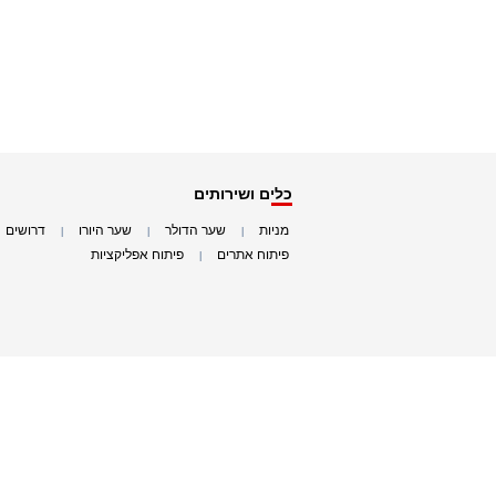
כלים ושירותים
מניות
שער הדולר
שער היורו
דרושים
|
|
|
|
פיתוח אתרים
פיתוח אפליקציות
|
|