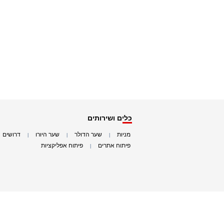
כלים ושירותים
מניות
שער הדולר
שער היורו
דרושים
|
|
|
|
פיתוח אתרים
פיתוח אפליקציות
|
|