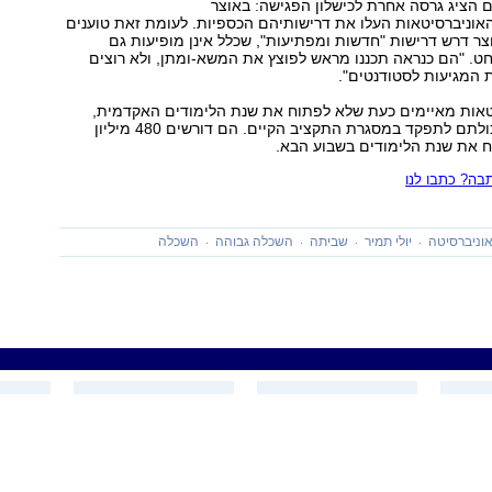
 הציג גרסה אחרת לכישלון הפגישה: באוצר
האוניברסיטאות העלו את דרישותיהם הכספיות. לעומת זאת טוענים
צר דרש דרישות "חדשות ומפתיעות", שכלל אינן מופיעות גם
ט. "הם כנראה תכננו מראש לפוצץ את המשא-ומתן, ולא רוצים
המגיעות לסטודנטים".
טאות מאיימים כעת שלא לפתוח את שנת הלימודים האקדמית,
בטענה כי אין ביכולתם לתפקד במסגרת התקציב הקיים. הם דורשים 480 מיליון
ח את שנת הלימודים בשבוע הבא.
ה? כתבו לנו
וניברסיטה
יולי תמיר
שביתה
השכלה גבוהה
השכלה