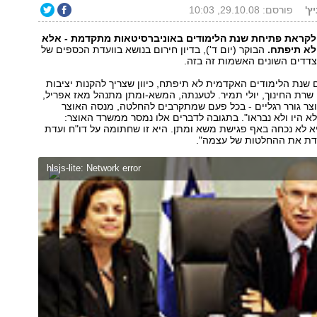
ץ'
פורסם: 29.10.08, 10:03
לקראת פתיחת שנת הלימודים באוניברסיטאות מתקדמת - אלא
לא תיפתח.
הבוקר (יום ד'), בדיון חירום בנושא בוועדת הכספים של
צדדים השונים האשמות זה בזה.
ם שנת הלימודים האקדמית לא תיפתח, כיוון שצריך להקנות יציבות
רת החינוך, יולי תמיר. לטענתה, המשא-ומתן מתנהל מאז אפריל,
צר גורר רגליים - בכל פעם שמתקרבים להחלטה, מנסה האוצר
א היו ולא נבראו". בתגובה לדברים אלו נמסר ממשרד האוצר:
א לא נכחה באף פגישת משא ומתן. היא זו שחתומה על דו"ח ועדת
דת את ההחלטות של עצמה".
hlsjs-lite: Network error