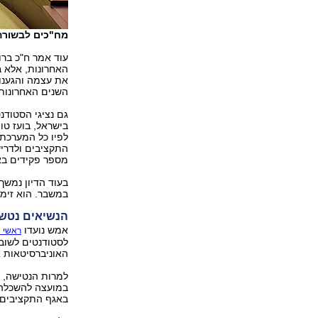
מח"כים לבשורה (
עוד אמר ח"כ ברו
האחרונות, אלא ב
את עצמה והגענו 
השנים האחרונות.
גם נציגי הסטודנ
בישראל, בועז ט
לפיו כל המערכת
התקציבים ולדריש
מספר פקידים באו
בעוד הדיון נמשך
במשבר. הוא זימן
הנשיאים נטשו
אמש נועדו
ראשי ה
לסטודנטים לשוב 
האוניברסיטאות 
למרות הנטישה, הד
במועצה להשכלה ג
באגף התקציבים, כ