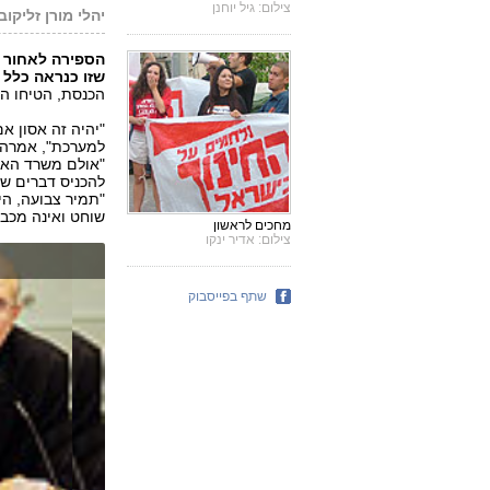
צילום: גיל יוחנן
יהלי מורן זליקובי
הספירה לאחור 
שזו כנראה כלל 
הכנסת, הטיחו ה
"יהיה זה אסון א
למערכת", אמרה ש
"אולם משרד האו
להכניס דברים של
"תמיר צבועה, הי
שוחט ואינה מכב
מחכים לראשון
צילום: אדיר ינקו
שתף בפייסבוק