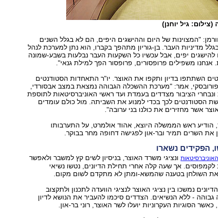
צילום: גיל יוחנן)
ורמן: "המצוינות של היום וההישגים היפים, הם לא בגלל השנים
גלל מדיניות העבר. בן-גוריון מתהפך בקברו, הוא נתן למערכת לנהל
להישגים יפים, אבל עכשיו כל השקעות העבר נבלעות בשבע-שמונה
 אנחנו משפילים פרופסורים, פרופסור הפך למילת גנאי".
טים השתתפו בדיון ותקפו את האוצר. יו"ר התאחדות הסטודנטים
ופורובסקי, אמר: "מערכת ההשכלה הגבוהה נמצאת במצב אבסורדי,
 ונבחרי הציבור מצדדים בעמדת ועד ראשי האוניברסיטאות לתוספת
ת הסטודנטים לכך בכדי למנוע את השביתה. מול כולם עומדים
צר אשר מחזירים את כולנו בני ערובה".
, הודיע ראש הממשלה היוצא, אהוד אולמרט, על התערבותו
 את השרים תמיר ובר-און לפגישה דחופה מחר בבוקר.
, הפקידים נשארו
ונציגי משרד האוצר, בניסיון לשים קץ למשבר ולאפשר
אוניברסיטאות
לקמפוסים. אך שעה קלה אחרי תחילת הדיונים, נטשו נשיאי
את השולחן בטענה שהמשא-ומתן לא מתקדם לשום מקום.
יונים נמשכו בין נציגי האוצר לנציגי הוועדה לתכנון ולתקצוב
בוהה - ללא הנשיאים. הצדדים סיכמו להעביר את הנושא לדיון
אשר הסוגיות העקרוניות יועלו לשר האוצר, רוני בר-און.