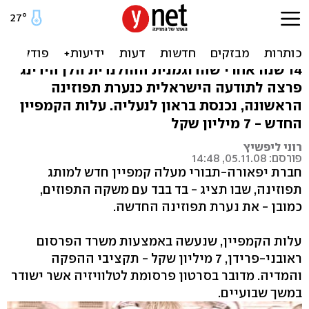
נערת תפוזינה החדשה: קלייר
בראון מסקוטלנד
14 שנה אחרי שהדוגמנית ההולנדית הלן הידינג
פרצה לתודעה הישראלית כנערת תפוזינה
הראשונה, נכנסת בראון לנעליה. עלות הקמפיין
החדש - 7 מיליון שקל
רוני ליפשיץ
פורסם: 05.11.08, 14:48
חברת יפאורה-תבורי מעלה קמפיין חדש למותג
תפוזינה, שבו תציג - בד בבד עם משקה התפוזים,
כמובן - את נערת תפוזינה החדשה.
עלות הקמפיין, שנעשה באמצעות משרד הפרסום
ראובני-פרידן, 7 מיליון שקל - תקציבי ההפקה
והמדיה. מדובר בסרטון פרסומת לטלוויזיה אשר ישודר
במשך שבועיים.