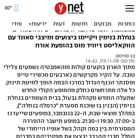
הגבעולים חוזרים
מקהלת "גבעול" חוזרת. במופע ייחודי ב-22
בנובמבר, יתפרשו חבריה ברחבי "בית העמודים"
בנחלת בנימין ויקיימו ביצועים ומיצבי סאונד עם
הווקאליסט דיוויד מוס בהופעת אורח
בן סויסה
פורסם: 09.11.08, 14:42
מתוך הארון בוקעים קולות ומהאמבטיה נשמעים צלילי
טובה. על הקיר מקרקשים כארבעים מכשירי טייפ
ופסנתר הכנף הגדול במרכז הבמה הופך למיטת תינוק.
כל אלה מתרחשים כחלק מהמופע הקולי החדש
שתעלה החודש מקהלת גבעול, בבית העמודים בנחלת
בנימין (הבנין בו שוכנת מסעדת "כרמלה בנחלה"),
במהלך מוצאי שבת, ה-22 בנובמבר, במופעים שייערכו
ב-17:00, 19:30 ו-21:30. במופע תישבר ההפרדה
המסורתית בין במה וקהל, בשל אופיו הייחודי של
החלל. חברי ההרכב יבצעו את תפקידיהם בחדרים