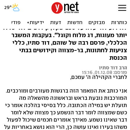
תקנות הצניעות של שוהם
"מחיר מנה לא יעלה על 125 שקל; מחיר מתנה
לאירוע לא יעלה על 250 שקל; קידושים לא יכללו
יותר מעוגות, דג מלוח וקוגל". בעקבות המשבר
הכלכלי, פרסם רבה של שוהם, דוד סתיו, כללי
צניעות לחתונות, בר-מצווה וקידושים בבתי
הכנסת
הרב דוד סתיו
פורסם: 01.12.08, 15:16
לחברי הקהילה ה' עמכם,
אני כותב את המאמר הזה ברגשות מעורבים ומורכבים.
המורכבות נובעת בראש ובראשונה מהשאלה מה
תועלת יש במילה הכתובה. כלל בסיסי בהלכה אומר כי
כשם שמצווה לומר דבר הנשמע כך מצווה שלא לומר
דבר שאינו נשמע. מאידך אומרים חכמים שיכול לפעול
משהו בעירו ואינו עושה כן, הרי הוא נושא באחריות על