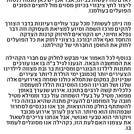
ליצור לחץ ציבורי בכיוון מסוים מול לחצים הפוכים
הפועלים בעולמנו.
מה ניתן לעשות? מכל עבר עולים רעיונות בדבר הצורך
להקים מרכז השמה וסיוע למציאת תעסוקה וזה דבר
נפלא וחיוני, יש הקוראים לחיזוק קרנות הצדקה
והחסד ואף אלה יבורכו. ברצוני לחזק את כל הפועלים
לחזק את החוסן החברתי של קהילתנו.
בנוסף לכל האמור אני מבקש לחלוק עם חברי הקהילה
את המחשבה הבאה. הגענו לגיל ב"ה בו אנו עורכים
חתונות לילדנו הבוגרים ומסיבות בר ובת מצווה לילדינו
הצעירים יותר (וכמובן ימי הולדת ליותר צעירים
שבינינו), במקום שנתמלא כולנו שמחה באירועים אלה
שלנו ושל חברינו הפכו המסיבות הללו למעמסה
כלכלית קשה לרבים בתוכנו. אירוע שנערך באופן
מפואר, מטיל על בעלי השמחה עול כבד וממילא מטיל
חובה על המוזמנים להעניק מתנה שהיא גבוהה כדי
להשתתף בחלק מההוצאות, וכך אנו נכנסים לסחרור
שבמהותו הוא מיותר. הרצון לערוך אירוע מכובד
ויוקרתי הוא טבעי ואנושי, אבל אנחנו צריכים לשאול
את עצמנו האם לעת הזו, כקהילה אנו מסוגלים לעמוד
בו.