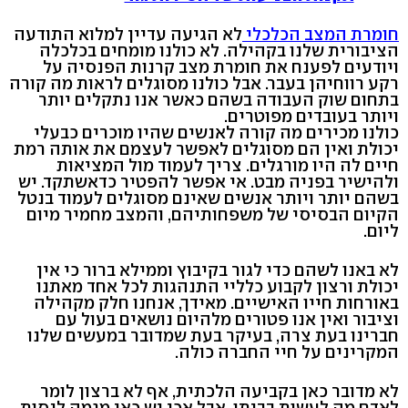
חומרת המצב הכלכלי
לא הגיעה עדיין למלוא התודעה
הציבורית שלנו בקהילה. לא כולנו מומחים בכלכלה
ויודעים לפענח את חומרת מצב קרנות הפנסיה על
רקע רווחיהן בעבר. אבל כולנו מסוגלים לראות מה קורה
בתחום שוק העבודה בשהם כאשר אנו נתקלים יותר
ויותר בעובדים מפוטרים.
כולנו מכירים מה קורה לאנשים שהיו מוכרים כבעלי
יכולת ואין הם מסוגלים לאפשר לעצמם את אותה רמת
חיים לה היו מורגלים. צריך לעמוד מול המציאות
ולהישיר בפניה מבט. אי אפשר להפטיר כדאשתקד. יש
בשהם יותר ויותר אנשים שאינם מסוגלים לעמוד בנטל
הקיום הבסיסי של משפחותיהם, והמצב מחמיר מיום
ליום.
לא באנו לשהם כדי לגור בקיבוץ וממילא ברור כי אין
יכולת ורצון לקבוע כלליי התנהגות לכל אחד מאתנו
באורחות חייו האישיים. מאידך, אנחנו חלק מקהילה
וציבור ואין אנו פטורים מלהיום נושאים בעול עם
חברינו בעת צרה, בעיקר בעת שמדובר במעשים שלנו
המקרינים על חיי החברה כולה.
לא מדובר כאן בקביעה הלכתית, אף לא ברצון לומר
לאדם מה לעשות בביתו, אבל אכן יש כאן מגמה לנסות