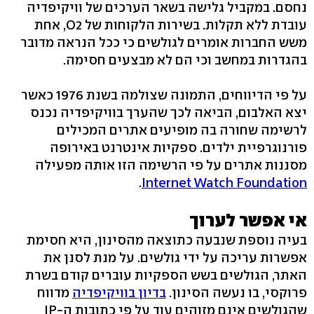
נחסם. במקביל גלישה בשאר הערכים של וויקיפדיה
עובדת ללא תקלות. בשירות הלקוחות של O2, אחת
משש החברות אומרים לגולשים כי ככל הנראה מדובר
בהגדרות במחשב וכי הם לא מבצעים חסימה.
על פי הדיווחים, התמונה שצולמה בשנת 1976 כאשר
יצא האלבום, הביאה לכך שהערך בוויקיפדיה נכנס
לרשימה שחורה בה מופיעים אתרים המכילים
פורנוגרפיית ילדים. ספקיות אינטרנט באירופה
מסננות אתרים על פי הרשימה הזו אותה מפעילה
.
Internet Watch Foundation
אי אפשר לערוך
בעיה נוספת שנבעה כתוצאה מהסינון, היא חסימת
אפשרות עריכה על ידי גולשים. על מנת לסנן את
האתר, הגולשים בשש הספקיות עוברים קודם בשרת
פרוקסי, בו נעשה הסינון.
בדיון בוויקיפדיה
מדווח
שהגולשים אינם מזוהים עוד על פי כתובות ה-IP