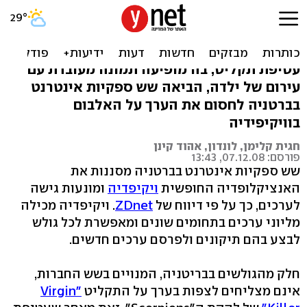
ויקיפדיה מסוננת בבריטניה
בגלל תמונת קטינה
עטיפת תקליט, בה מופיעה תמונה מעובדת עם
עירום של ילדה, הביאה שש ספקיות אינטרנט
בברטניה לחסום את הערך על האלבום
בוויקיפידיה
חגית קלימן, לונדון, אהוד קינן
פורסם: 07.12.08, 13:43
שש ספקיות אינטרנט בברטניה מסננות את
האנציקלופדיה החופשית
ויקיפדיה
ומונעות גישה
לערכים, כך על פי דיווח של
ZDnet
. ויקיפדיה מכילה
מליוני ערכים בתחומים שונים ומאפשרת לכל גולש
לבצע בהם תיקונים ולפרסם ערכים חדשים.
חלק מהגולשים בבריטניה, המנויים בשש החברות,
אינם מצליחים לצפות בערך על התקליט
"Virgin