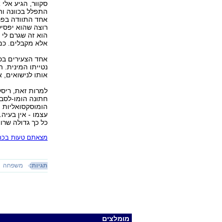
סקוור, הגיע אלי
התפלל בכוונה וה
אחד התוודה בפני
רוצה שהוא יפסיק
הוא זה שגרם לי 
אלא מקבלים. כמו
אחד הצעירים בכנ
נטייתו המינית. ה
אותו לנישואים, 
למרות זאת, ריסקי
חתונה הומו-לסבי
הומוסקסואליות ו
עצמו - אין בעיה.
כל כך גדולה שר
מצאתם טעות בכתב
תגיות:
משפחה
מומלצים