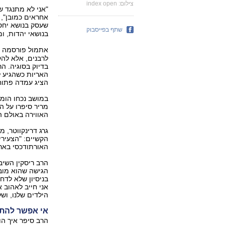
צילום: index open
"אני לא מתנגד ש
אחראים כמובן", 
שעסק בנושא יחסי
שתף בפייסבוק
בנושאי יהדות, ומתק
אתמול פורסמה ב-ynet קריאתה
לרבנים, אלא לה
בדיוק בסוגיה. הר
האריות כשהגיע ל
הציג עמדה פתוח
במושב נכחו הומו
מריר סיפרו על ה
האווירה באולם ה
גרג דרינקווטר, 
הקשיים: "הצעירי
האורתודכסי בארה
הרב ריסקין השיב 
הגישה שהוא מובי
בניסיון שלא לדח
אני חייב לאהוב 
הילדים שלנו, וש
אי אפשר להת
הרב סיפר איך הו