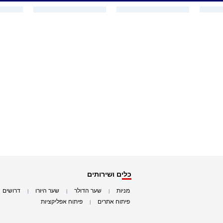
כלים ושירותים
מניות
שער הדולר
שער היורו
דרושים
|
|
|
|
פיתוח אתרים
פיתוח אפליקציות
|
|