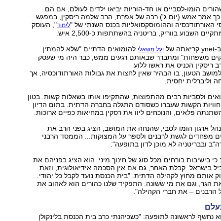
הורים הומו-לסביים או חד-הוריות יביאו ילדים לעולם, אם הם
כך אמר אמש (יום ג') רבה של אפרת, הרב שלמה ריסקין, במפגש
 האורתודכסיה וההומוסקסואליות בכנס השנתי של "
", העוסק
לימוד
יים השבוע בווריק, בריטניה בהשתתפות כ-2,500 איש.
 של
להומואים הדתיים "שלא להמתין
יעל משאלי
קים משפחות" ומתברר שבאותם רגעים ממש, כבר היה מי שעסק
ב ריסקין הכניס את ראשו ללוע
מושב הטעון, בו הבהיר שאין לחצות את גבולות האורתודוכסיה, אך
ה וליברלית יחסית.
אים ולסביות רבים מהתפוצות, שהתקיפו אותו בשאלות קשות. בטון
חוויות הקשות שעברו כשסודם התגלה בחברה הדתית. בתום הדיון
שתנתה פלאים, והנוכחים ליוו את רסקין במחיאות כפיים ארוכות.
מנהל ארגון הומו-לסבי, שהנחה את המושב, הציג בפני הרב את
ם מפחדים לגשת לרבנים ולספר על המצוקות... הממסד הרבני
"ב ובבריטניה לא מוכן לדון בתופעה".
כי בישיבות בורחים מכל סוג של חינוך מיני. הוא הציג בפניהם את
ל בישראל: קבלת האחר, גם אם אין הסכמה אידיאולוגית, וזאת
וק אותם מחוץ לקהילה הדתית. "בית הכנסת נועד לקבל כל יהודי.
את הגר, וגם את מי ששונה. התפקיד שלנו כהורים הוא לאהוב את
ל הרבנים – את חברי הקהילה".
עלם
א נחשף לראשונה לתופעה: "כשכיהנתי כרב בית הכנסת בלינקולן