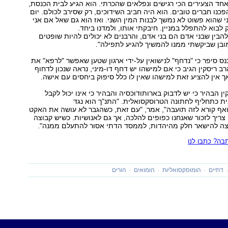
 אחד הצעירים הכי רגישים ונפלאים שהכרתי. הוא הגיע לבית הכנסת,
פכנו חברים טובים. הוא היה חביב השידוכים, רק שסירב לכולם. יום
 שהוא פשוט לא נמשך לבנות המין השני. ואז הוא גם שאל אם אני
 לבוא להתפלל במניין. חיבקתי אותו, ולמדנו ביחד.
להבין שבני אדם הם בני אדם, והרבנים לא יכולים להיות שופטים
בן שביקשתי ממנו להמשיך להגיע לתפילה".
ס סיפר כי "נדחף" לנישואין על-ידי ארגון שטען שאפשר "לרפא" את
רב ריסקין הגיב כי אם למישהו יש דחף דו-מיני, נראה שנכון לדחוף
אך אין להציע זאת למישהו שאין לו כלל סיפוק ביחסים עם אישה.
ן הבהיר כי יש לדבוק בארותודוכסיה והבהיר כי אינו יכול לקבל
ת כתחליף לחתונה הטרוסקסואלית. "התנ"ך הוא נגד
אף קורא לזה תועבה", אמר, "עם זאת, כשהגבר לא עושה את האקט
 צריך לזכור שאנחנו כפופים להלכה, אך גם לאנושיות. כשיש קבוצה
וצה להישאר חלק מהיהדות, לממסד הדתי אסור להתעלם ממנה".
ה? כתבו לנו
דתיים
הומוסקסואליות
הומואים
הורים