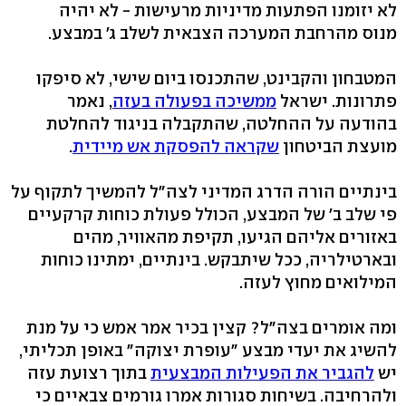
לא יזומנו הפתעות מדיניות מרעישות - לא יהיה
מנוס מהרחבת המערכה הצבאית לשלב ג' במבצע.
המטבחון והקבינט, שהתכנסו ביום שישי, לא סיפקו
פתרונות. ישראל
ממשיכה בפעולה בעזה
, נאמר
בהודעה על ההחלטה, שהתקבלה בניגוד להחלטת
מועצת הביטחון
שקראה להפסקת אש מיידית
.
בינתיים הורה הדרג המדיני לצה"ל להמשיך לתקוף על
פי שלב ב' של המבצע, הכולל פעולת כוחות קרקעיים
באזורים אליהם הגיעו, תקיפת מהאוויר, מהים
ובארטילריה, ככל שיתבקש. בינתיים, ימתינו כוחות
המילואים מחוץ לעזה.
ומה אומרים בצה"ל? קצין בכיר אמר אמש כי על מנת
להשיג את יעדי מבצע "עופרת יצוקה" באופן תכליתי,
יש
להגביר את הפעילות המבצעית
בתוך רצועת עזה
ולהרחיבה. בשיחות סגורות אמרו גורמים צבאיים כי