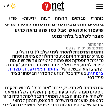
החלון לנוסחה מדינית -
יומיים עד שלושה
בינתיים נותנים בירושלים הזדמנות להסדר מדיני
שיעצור את האש, אבל כמו שזה נראה כרגע
מעבר לשלב ג' בלתי נמנע
רוני סופר
פורסם: 11.01.09, 08:23
נותנים הזדמנות להסדר לפני שלב ג'?
בירושלים
מעריכים הבוקר (יום א'), כי החלון למציאת נוסחה
מדינית להפסקת אש פתוח ליומיים עד שלושה. מה
שיכול למנוע מישראל לפתוח בשלב ג' במבצע "עופרת
יצוקה, הוא הבשלה של
היוזמה האמריקנית-מצרית
צרפתית
, בעיקר בכל הנוגע להסדרי הביטחון בציר
פילדלפי.
אם היוזמה לא תבשיל, יינתן "אור ירוק" לכבוש חלקים
נוספים מעזה, לפגוע עוד במערך השליטה של החמאס
ולשחוק את כוחו הצבאי. המחיר הכבד למהלך כזה ברור
לחמאס, טוענים בירושלים. החמאס, הנתון ללחצי
איראן שלא להיכנע לתכתיבי ישראל, מושפע גם על-ידי