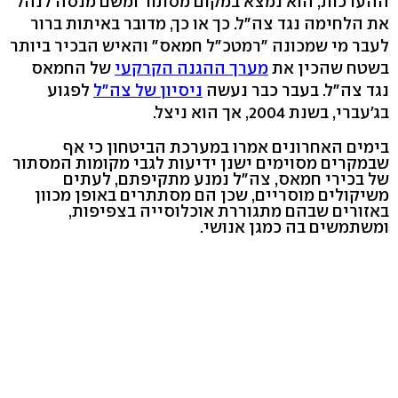
ההערכות, הוא נמצא במקום מסתור ומשם מנסה לנהל
את הלחימה נגד צה"ל. כך או כך, מדובר באיתות ברור
לעבר מי שמכונה "רמטכ"ל חמאס" והאיש הבכיר ביותר
בשטח שהכין את
מערך ההגנה הקרקעי
של החמאס
נגד צה"ל. בעבר כבר נעשה
ניסיון של צה"ל
לפגוע
בג'עברי, בשנת 2004, אך הוא ניצל.
בימים האחרונים אמרו במערכת הביטחון כי אף
שבמקרים מסוימים ישנן ידיעות לגבי מקומות המסתור
של בכירי חמאס, צה"ל נמנע מתקיפתם, לעתים
משיקולים מוסריים, שכן הם מסתתרים באופן מכוון
באזורים שבהם מתגוררת אוכלוסייה בצפיפות,
ומשתמשים בה כמגן אנושי.