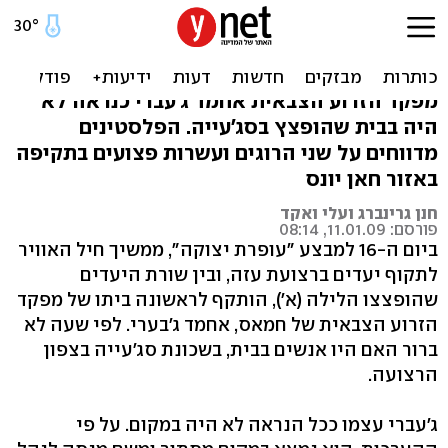
חיל האוויר תקף את בית
"רמטכ"ל חמאס" בעזה
מפקד הזרוע הצבאית אחמד ג'עברי כנראה לא
היה בבית שהופצץ בסג'עייה. הפלסטינים
מדווחים על שני הרוגים ועשרות פצועים בתקיפה
באזור חאן יונס
חנן גרינברג ועלי ואקד
פורסם: 11.01.09, 08:14
ביום ה-16 למבצע "עופרת יצוקה", ממשיך חיל האוויר
לתקוף יעדים ברצועת עזה, ובין שורת היעדים
שהופצצו הלילה (א'), הותקף לראשונה ביתו של מפקד
הזרוע הצבאית של חמאס, אחמד ג'בערי. לפי שעה לא
ברור האם היו אנשים בבית, בשכונת סג'עייה בצפון
הרצועה.
ג'עברי עצמו ככל הנראה לא היה במקום. על פי