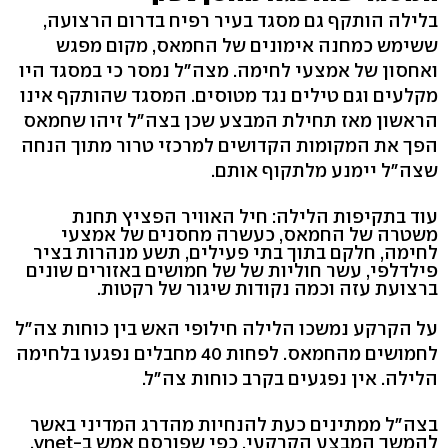
בלילה הותקף גם מסגד בעיר רפיח בדרום הרצועה,
ששימש כמחנה אימונים של החמאס, מקום מפגש
ואחסון של אמצעי לחימה. מצה"ל נמסר כי במסגד היו
מקלעים וגם טילים נגד מטוסים. המסגד שהותקף אינו
הראשון מאז תחילת המבצע שכן בצה"ל זיהו שחמאס
הפך את המקומות הקדושים למרכזי טרור מתוך הנחה
שצה"ל יימנע מלתקוף אותם.
עוד בתקיפות הלילה: חיל האוויר הפציץ תחנת
משטרה של החמאס, כעשרה מחסנים של אמצעי
לחימה, חלקם בתוך בתי פעילים, תשע מנהרות בציר
פילדלפי, עשר חוליות של של חמושים באזורים שונים
ברצועת עזה וכמה נקודות שיגור של רקטות.
על הקרקע נמשכו הלילה חילופי האש בין כוחות צה"ל
לחמושים מהחמאס. לפחות 40 מחבלים נפגעו בלחימה
הלילה. אין נפגעים בקרב כוחות צה"ל.
בצה"ל ממתינים כעת להנחיות מהדרג המדיני באשר
להמשך המבצע הקרקעי. כפי שפורסם אמש ב-ynet,