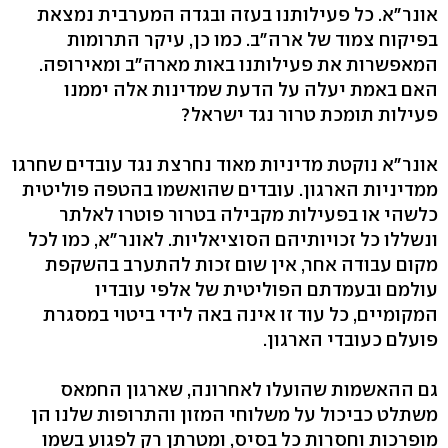
אונר"א. כל פעילותנו בעזה ובגדה המערבית נמצאת
בפיקוח צמוד של ארה"ב. כמו כן, עיקר התרומות
המאפשרות את פעילותנו באות מארה"ב ומאירופה.
האם באמת יעלה על הדעת שמדינות אלה יממנו
פעילות תומכת טרור נגד ישראל?
אונר"א נוקטת מדיניות מאוד נחרצת נגד עובדים שחרגו
ממדיניות הארגון. עובדים שהואשמו בהטפה פוליטית
כלשהי או בפעילות מקבילה בטרור פוטרו לאלתר
ונשללו כל זכויותיהם הסוציאליות. לאונר"א, כמו לכל
מקום עבודה אחר, אין שום זכות להתערב בהשקפת
עולמם ובעמדתם הפוליטית של אלפי עובדיו
המקומיים, כל עוד זו אינה באה לידי ביטוי במסגרת
פועלם כעובדי הארגון.
גם ההאשמות שהועלו לאחרונה, שארגון החמאס
משתלט כביכול על משלוחי המזון והתרופות שלנו הן
מופרכות וחסרות כל בסיס, ומטרתן רק לפגוע בשמו