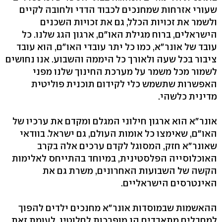
שעורי אזרחות שמחנכים לכבוד הדדי ולחובה לקיים
ולשמר את זכויות הכלל, גם את זכויות השכנים
הישראלים, ברוח מגילת האו"ם, ארגון הגג שלנו. כל
עובד של אונר"א, כמו כל יתר עובדי האו"ם, הוא עובד
ציבור בכל שעה ולאורך כל היממה והשבוע. אנו נחושים
לשמור מכל משמר על מערכת החינוך שלנו מפני
האפשרות שתשמש כלי לקידום תוכנית פוליטית
מדינית כלשהי.
אונר"א הוא ארגון חילוני המגלם ומקדם את ערכיו של
האו"ם, שאימצו כל אומות העולם, גם ישראל. בוודאי
שאונר"א חזק, המסוגל לקדם ערכים אלה בקרב
האוכלוסייה הפלסטינית, במיוחד בהתייחס לאלימות
הקשה של השבועות האחרונים, משרת גם את
האינטרסים הישראליים.
ההאשמות שבמוסדות אונר"א מחנכים ילדים להפוך
למחבלים מתאבדים הן מופרכות לחלוטין. לעומת זאת