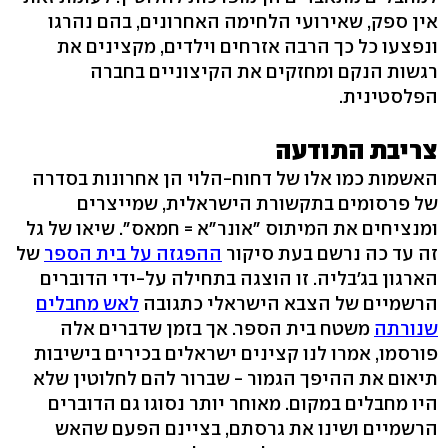
אין ספק, שאירועי הלחימה האחרונים, בהם נהרגו
ונפצעו כל כך הרבה אזרחים וילדים, מקצינים את
רגשות הנקם ומחזקים את הקיצוניים בחברה
הפלסטינית.
צריבת התודעה
האשמות כמו אלו של דחוח-הלוי הן אחרונות בסדרה
של פרסומים בתקשורת הישראלית, שמייצרים
ומנציחים את המיתוס "אונר"א = חמאס". שיאו של גל
זה עד כה נרשם בעת סיקור
ההפגזה על בית הספר
של
הארגון בג'בליה. זו הוצגה בתחילה על-ידי הדוברים
הרשמיים של הצבא הישראלי כתגובה
לאש מחבלים
שנורתה
משטח בית הספר. אך בזמן שדברים אלה
פורסמו, אמרו לנו קצינים ישראלים בכירים בישיבות
תיאום את ההיפך הגמור - שברור להם לחלוטין שלא
היו מחבלים במקום. מאוחר יותר נסוגו גם הדוברים
הרשמיים ושינו את גרסתם, בציינם הפעם שהאש