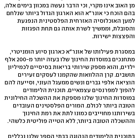
מן האוב אינו מקרי, וכי הדבר נעשה במכוון בימים אלה,
בהם הוכח כי אונר"א הוא הארגון הגדול ביותר שנלחם
למען האוכלוסיה האזרחית הפלסטינית הנפגעת
והסובלת, וממשיך לשרת אותה גם תחת הפגזות
והפצצות ישירות.
במסגרת פעילותו של אונר"א כארגון סיוע הומניטרי,
מתחנכים במוסדות החינוך שלו בעזה יותר מ-200 אלף
ילדים, והוא מספק שירותי בריאות בסיסיים לכמיליון
תושבים. קרן ההלוואות שהקמנו לעסקים זעירים
הוציאה אלפי גברים ונשים ממעגל העוני, וסייעה להם
להפוך למפרנסים עצמאיים. תוכנית הלימודים
במוסדות החינוך שלנו מספקת את ההשכלה החילונית
הטובה ביותר לכולם. המורים הפלסטינים העובדים
בשירותנו מחוייבים כמונו לתת את רמת החינוך
וההשכלה הטובה ביותר, ללא הטייה פוליטית כלשהי.
בתוכנית הלימודים הנהוגה בבתי הספר שלנו נכללים