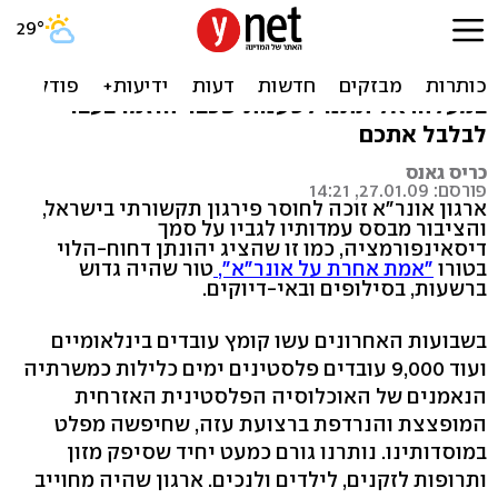
אונר"א שלא הכרתם
פעילות הארגון בעזה היא אינטרס ישראלי ראשון
במעלה. אל תתנו לטענות שכבר הוזמו בעבר
לבלבל אתכם
כריס גאנס
פורסם: 27.01.09, 14:21
ארגון אונר"א זוכה לחוסר פירגון תקשורתי בישראל,
והציבור מבסס עמדותיו לגביו על סמך
דיסאינפורמציה, כמו זו שהציג יהונתן דחוח-הלוי
בטורו
"אמת אחרת על אונר"א",
טור שהיה גדוש
ברשעות, בסילופים ובאי-דיוקים.
בשבועות האחרונים עשו קומץ עובדים בינלאומיים
ועוד 9,000 עובדים פלסטינים ימים כלילות כמשרתיה
הנאמנים של האוכלוסיה הפלסטינית האזרחית
המופצצת והנרדפת ברצועת עזה, שחיפשה מפלט
במוסדותינו. נותרנו גורם כמעט יחיד שסיפק מזון
ותרופות לזקנים, לילדים ולנכים. ארגון שהיה מחוייב