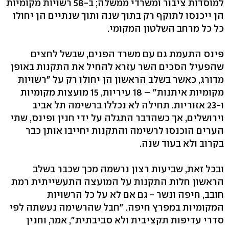
למוסדות ציבור ומשרדי ממשלה; ב-58 רשויות מקומיות
הן ייכנסו לתוקף רק בתוך שנה ותוך שנתיים הן יחולו
כל כל מרחב השלטון המקומי.
פינס התעמת גם עם משרד הפנים, שבשל לחצים
שהפעיל הסכים השר עזרא להחיל את התקנות באופן
מדורג, כאשר בשלב הראשון הן יחולו רק על "רשויות
מקומיות איתנות" – 18 עיריות, 15 מועצות מקומיות
ו-23 אזוריות. תחילה לא נכללו ברשימה תל אביב
וירושלים, אך כשהדבר התגלה על ידי חנין ופינס, שתי
הערים הוכנסו לרשימה והתקנות יחייבו אותן כבר
בקרוב ולא בעוד שנה.
ובכל זאת, שביעות רצון נרשמה מכך שכבר בשלב
הראשון חלות התקנות על המועצה התעשייתית רמת
חובב, חיפה ונשר - גם אם לא על כל הרשויות
המקומיות במפרץ חיפה. "חבל שהרשימה נעשתה לפי
סדרי עדיפות תקציבית ולא סביבתית", אמר, וחנין