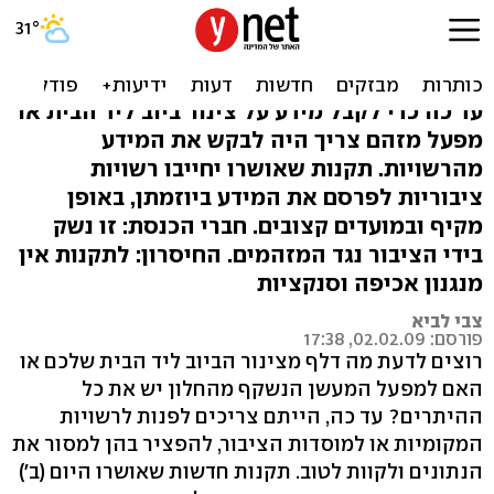
מהפכה: הרשויות יחשפו
בעצמן מידע על זיהומים
עד כה כדי לקבל מידע על צינור ביוב ליד הבית או
מפעל מזהם צריך היה לבקש את המידע
מהרשויות. תקנות שאושרו יחייבו רשויות
ציבוריות לפרסם את המידע ביוזמתן, באופן
מקיף ובמועדים קצובים. חברי הכנסת: זו נשק
בידי הציבור נגד המזהמים. החיסרון: לתקנות אין
מנגנון אכיפה וסנקציות
צבי לביא
פורסם: 02.02.09, 17:38
רוצים לדעת מה דלף מצינור הביוב ליד הבית שלכם או
האם למפעל המעשן הנשקף מהחלון יש את כל
ההיתרים? עד כה, הייתם צריכים לפנות לרשויות
המקומיות או למוסדות הציבור, להפציר בהן למסור את
הנתונים ולקוות לטוב. תקנות חדשות שאושרו היום (ב')