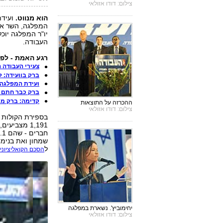
צילום: דודו אזולאי
הוא מנווט.
ועידת
המפלגה, השר אהו
יו"ר המפלגה יוכ
העבודה.
רגע האמת - לפנ
צעירי העבודה ה
ברק בוועידה: ל
ועידת המפלגה:
ברק כבר חתם ע
קדימה: ברק מו
ההכרזה על התוצאות
צילום: דודו אזולאי
בספירת הקולות ה
שמחון ואת בנימי
ל
.
הסכם הקואליציוני
יחימוביץ'. נשארת במפלגה
צילום: דודו אזולאי