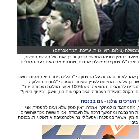
משלה (צילום: רועי גזית, עריכה: תמר אברהם)
עד בנימין נתניהו התקשר לברק ובירך אותו על ההישג החשוב,
קריאתו "להצטרף לממשלת אחדות, שתנהיג את העם בעת הגורלית
אמר לאחר ההכרזה על הניצחון כי "ההליכה יחד היא המהות. חשוב
שר בן אליעזר התייחס לעניין האיחוד ואמר כי "למרות החלוקה
באחוזים בין המתנגדים לתומכים, התוצאה היא 100% אנשי מפלגת העבודה יחד".
 הקהל בוועידת העבודה הגיב בקריאות בוז, וצעק: "ביזיון! ביזיון!"
 הערכים שלנו - גם בכנסת
', מהמתנגדים למהלך, אמרה: "אין ספק שלא נעים להפסיד. אני
 ההצבעה ומהמשך דרכה של העבודה. אני חוששת מכך שהשרים
ימין. אשאר במפלגה ואפעל לייצר אלטרנטיבה אידאולוגית. בכנסת
ביבי".