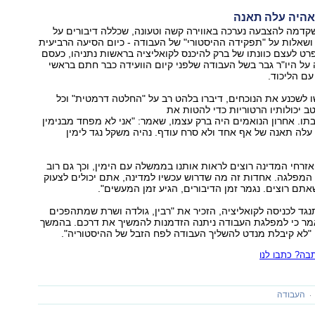
אהיה עלה תאנה
קדמה להצבעה נערכה באווירה קשה וטעונה, שכללה דיבורים על
 ושאלות על "תפקידה ההיסטורי" של העבודה - כיום הסיעה הרביעית
רט לעצם כוונתו של ברק להיכנס לקואליציה בראשות נתניהו, כעסם
על היו"ר גבר בשל העבודה שלפני קיום הוועידה כבר חתם בראשי
עם הליכוד.
 לשכנע את הנוכחים, דיברו בלהט רב על "החלטה דרמטית" וכל
ב יכולותיו הרטוריות כדי להטות את
תו. אחרון הנואמים היה ברק עצמו, שאמר: "אני לא מפחד מבנימין
 עלה תאנה של אף אחד ולא סרח עודף. נהיה משקל נגד לימין
 אזרחי המדינה רוצים לראות אותנו בממשלה עם הימין, וכך גם רוב
המפלגה. אחדות זה מה שדרוש עכשיו למדינה, אתם יכולים לצעוק
אתם רוצים. נגמר זמן הדיבורים, הגיע זמן המעשים".
נגד לכניסה לקואליציה, הזכיר את "רבין, גולדה ושרת שמתהפכים
אמר כי למפלגת העבודה ניתנה הזדמנות להמשיך את דרכם. בהמשך
 "לא קיבלת מנדט להשליך העבודה לפח הזבל של ההיסטוריה".
ה? כתבו לנו
העבודה