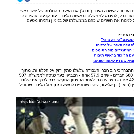
 העבודה אישרה הערב (יום ג') את הצעת ההחלטה של יושב ראש
ד ברק, להיכנס לממשלה בראשות הליכוד. עוד קבעה הוועידה כי
ל למנות את השרים שיכהנו בממשלתו של בנימין נתניהו מטעם
י ואחרי:
פגינו: "היידה ביבי"
א עלה תאנה של נתניהו
 המתנגדים מול התומכים
ם הליכוד בראשי תיבות
ציא שם רע לאופורטוניזם
תברר כי רוב חברי העבודה שלשלו פתק ירוק אל הקלפיות. מתוך
1,191 מצביעים, 680 חברים - שהם 57.9 אחוז - הצביעו בעד כניסה לממשלה. 507
חברים - שהם 42.1 אחוז - הצביעו נגד. לאחר הניצחון התקשר ברק לברך את שלום
ן (פואד) בן אליעזר, שהיו שותפים למשא ומתן מול הליכוד שהוביל
hlsjs-lite: Network error