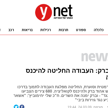
ברק: העבודה החליטה להיכנס
רמטית וסוערת, החליטה מפלגת העבודה לתמוך בדרכו
של היושב ראש אהוד ברק ולהיכנס לקואליציה. 680 צירים הצביעו
ד", 507 "נגד" - וברק ימנה את השרים. ח"כ שלי יחימוביץ': "אשאר
 נגד גזירות ביבי"
פורסם: 24.03.09, 19:44