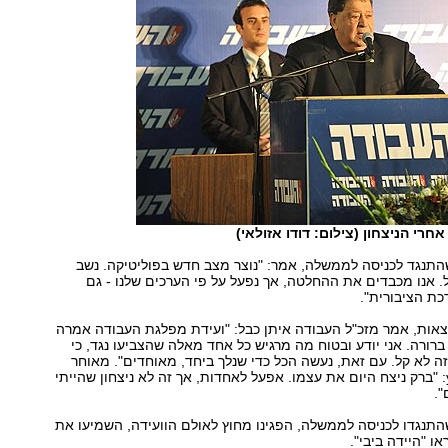
אחרי הניצחון (צילום: דודו אזולאי)
התנגד לכניסה לממשלה, אמר: "נוצר מצב חדש בפוליטיקה. נשב
ל. אנו מכבדים את ההחלטה, אך נפעל על פי הערכים שלנו - גם
ת הציבורית".
צאות, אמר מזכ"ל העבודה איתן כבל: "ועידת מפלגת העבודה אמרה
רורה. אני יודע ובטוח מה מרגיש כל אחד מאלה שהצביעו נגד, כי
וזה לא קל. עם זאת, נעשה הכל כדי שנלך ביחד, מאוחדים". מאוחר
יותר אמר ל-ynet: "ברק ניצח היום את עצמו. אפעל לאחדות, אך זה לא ניצחון שהייתי
".
התנגדו לכניסה לממשלה, הפגינו מחוץ לאולם הוועידה, השמיעו את
ראו "היידה ביבי".