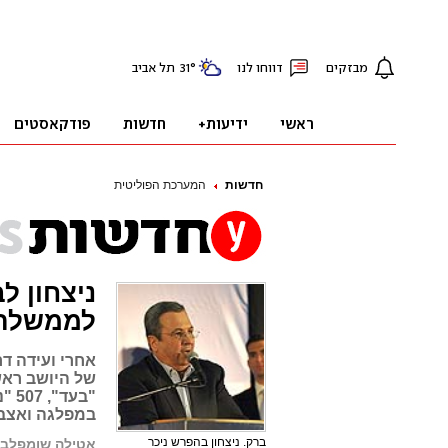
חדשות
המערכת הפוליטית
ניצחון ל
לממשלה
אחרי ועידה ד
"בע
במפלגה ואצביע
ברק. ניצחון בהפרש ניכר
אטילה שומפלבי