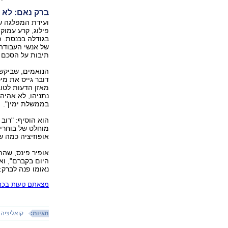
ברק נאם: לא 
ועידת המפלגה ש
פילוג, קרע עמוק
בגודלה בכנסת. פ
של אנשי העבודה 
תיבות על הסכם 
הנואמים, שביקשו
דובר גייס את מיט
מאזן הדעות לטוב
נתניהו, לא אהיה
בממשלת ימין".
הוא הוסיף: "רוב
מוחלט של בוחרי 
אופוזיציה כמה ש
אופיר פינס, שהת
היום בקברם", ו
נאומו פנה לברק:
מצאתם טעות בכתב
תגיות:
קואליציה