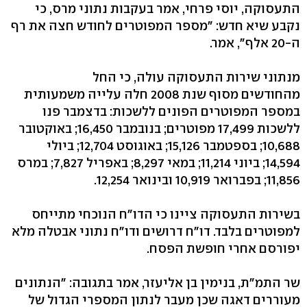
התעסוקה, יוסי פרחי, אמר בעקבות נתוני מרס, כי
נקבע שיא חדש: "מספר המפוטרים לחודש חצה את רף
ה-20 אלף", אמר.
מנתוני שירות התעסוקה עולה, כי החל
מהחודשים מסוף שנת 2008 חלה עלייה משמעותית
במספר המפוטרים הפונים ללשכות: בדצמבר פנו
ללשכות 17,499 מפוטרים; בנובמבר 16,450; באוקטובר
10,688; בספטמבר 15,126; באוגוסט 12,704; ביולי
14,594; ביוני 11,214; במאי 8,297; באפריל 7,827; במרס
11,856; בפברואר 10,919 ובינואר 12,254.
בשירות התעסוקה ציינו כי הדו"ח הנוכחי מתייחס
למפוטרים בלבד. דו"ח דרושים ודו"ח נתוני אבטלה מלא
יפורסם אחרי חופשת הפסח.
שר התמ"ת, בנימין בן אליעזר, אמר בתגובה: "הנתונים
מעוררים דאגה שכן מעבר לנתון המספרי הגדול של