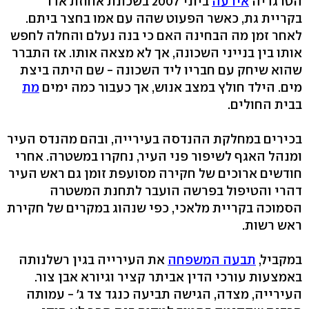
הטרגדיה
אירעה
ביוני 2007 בשכונת אחוזת אדר
בקריית גת, כאשר הפעוט שהה עם אמו בחצר ביתם.
לאחר זמן מה הבחינה האם כי בנה נעלם והחלה לחפש
אותו בין בנייני השכונה, אך לא מצאה אותו. אז התברר
שהוא שיחק עם חבריו ליד השכונה - שם היתה ביצת
מים. הילד חולץ במצב אנוש, אך כעבור כמה ימים
מת
בבית החולים.
בכירים במחלקת ההנדסה בעירייה, ובהם מהנדס העיר
ומנהל האגף לשיפור פני העיר, נחקרו במשטרה. אחרי
חודשים ארוכים של חקירה מסועפת זומן גם ראש העיר
דהרי והטיפול בפרשה הועבר לתחנת המשטרה
הסמוכה בקריית מלאכי, כפי שנהוג במקרים של חקירת
ראש רשות.
במקביל,
תבעה המשפחה
את העירייה בגין רשלנותה
באמצעות עורכי הדין אביתר קציר וגיורא אבן צור.
העירייה, מצדה, הגישה תביעה כנגד צד ג' - עמותה