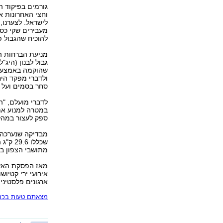
גורמים בפיקוד ה
וחצי האחרונות א
לישראל. לצערנו,
מעבירים שקי כסף
להוכיח שהגבול פ
מניעת הברחות ה
גבול לבנון (היג
סחר בסמים ועל י
לדברי מועלם, "ה
במטרה למנוע את
ספק לעצור במהלך 2008 כמות נכבדה של סמים וכסף שהיו בדרכם לשוק
מתושבי הצפון ב
מאז הפסקת האש ב
אירועי ירי קטיוש
ארגונים פלסטינים
מצאתם טעות בכתב