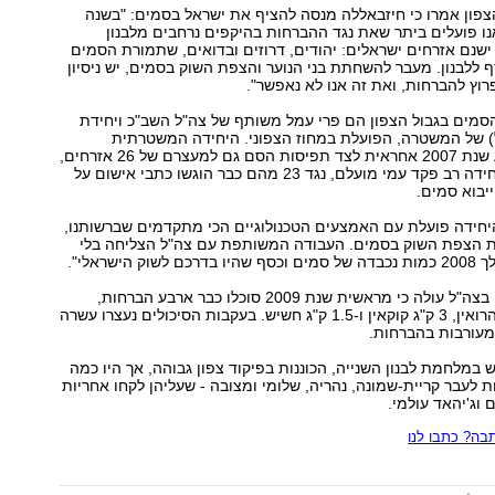
צפון אמרו כי חיזבאללה מנסה להציף את ישראל בסמים: "בשנה
נו פועלים ביתר שאת נגד ההברחות בהיקפים נרחבים מלבנון
 ישנם אזרחים ישראלים: יהודים, דרוזים ובדואים, שתמורת הסמים
 ללבנון. מעבר להשחתת בני הנוער והצפת השוק בסמים, יש ניסיון
רוץ להברחות, ואת זה אנו לא נאפשר".
סמים בגבול הצפון הם פרי עמל משותף של צה"ל השב"כ ויחידת
"ל) של המשטרה, הפועלת במחוז הצפוני. היחידה המשטרתית
שהוקמה באמצע שנת 2007 אחראית לצד תפיסות הסם גם למעצרם של 26 אזרחים,
ולדברי מפקד היחידה רב פקד עמי מועלם, נגד 23 מהם כבר הוגשו כתבי אישום על
יבוא סמים.
יחידה פועלת עם האמצעים הטכנולוגיים הכי מתקדמים שברשותנו,
 הצפת השוק בסמים. העבודה המשותפת עם צה"ל הצליחה בלי
 הישראלי".
מבדיקה שנערכה בצה"ל עולה כי מראשית שנת 2009 סוכלו כבר ארבע הברחות,
שכללו 29.6 ק"ג הרואין, 3 ק"ג קוקאין ו-1.5 ק"ג חשיש. בעקבות הסיכולים נעצרו עשרה
מעורבות בהברחות.
מלחמת לבנון השנייה, הכוננות בפיקוד צפון גבוהה, אך היו כמה
ות לעבר קריית-שמונה, נהריה, שלומי ומצובה - שעליהן לקחו אחריות
 וג'יהאד עולמי.
ה? כתבו לנו