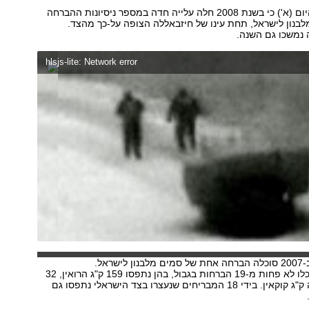
בצה"ל אומרים היום (א') כי בשנת 2008 חלה עלייה חדה במספר ניסיונות ההברחה
בנון לישראל, תחת עינו של חיזבאללה הצופה על-כך מהצד.
 נמשכו גם השנה.
hlsjs-lite: Network error
שראל.
בשנה שעברה סוכלו לא פחות מ-19 הברחות בגבול, בהן נתפסו 159 ק"ג הרואין, 32
ק"ג חשיש ושבעה ק"ג קוקאין. בידי 18 המבריחים שנעצרו בצד הישראלי נתפסו גם