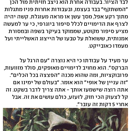
לבד הציור. בעבודה אחרת הוא ניצב חזיתית מול הכן
"המשתקף" בבד בעצמו, ובעבודות אחרות פניו מתגלות
מתוך רקע אפל, מסך עשן או מראה מעוגלת. קשה יהיה
לצרף את הדימויים לכלל סיפור ביוגרפי, כי ער למעשה
מציע סיפור מקוטע, שממוקד בעיקר בשפה ובמסורת
אמנותית, ששואלת על טבעו של הייצוג האשלייתי ועל
מעמדו כאובייקט.
ער מעיד על עבודתו כי היא נוצרה "עם הרגל על
הברקס". הוא מחויב לדימויים מאופקים, סולד מזוועות,
פרובוקציות, ומה שהוא מכנה "הפצצה בכל הכלים".
"זה עניין של אופי" הוא אומר. "בעולם של ימינו אם
אתה רוצה שישמעו אותך - אתה צריך לדבר בשקט. זה
קל לצעוק הכי חזק, לזעזע, כולם עושים את זה. אבל
אחרי 5 דקות זה עובר".