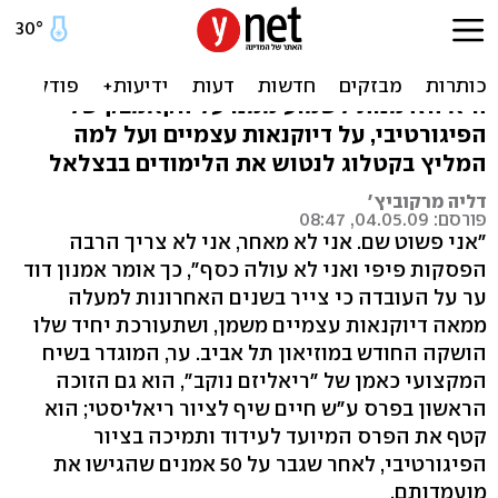
מאחורי דיוקן עצמי יש רק קיר
תערוכת יחיד במוזיאון תל אביב של אמנון דוד ער
היא הזדמנות לשמוע ממנו על הקאמבק של
הפיגורטיבי, על דיוקנאות עצמיים ועל למה
המליץ בקטלוג לנטוש את הלימודים בבצלאל
דליה מרקוביץ'
פורסם: 04.05.09, 08:47
"אני פשוט שם. אני לא מאחר, אני לא צריך הרבה
הפסקות פיפי ואני לא עולה כסף", כך אומר אמנון דוד
ער על העובדה כי צייר בשנים האחרונות למעלה
ממאה דיוקנאות עצמיים משמן, ושתעורכת יחיד שלו
הושקה החודש במוזיאון תל אביב. ער, המוגדר בשיח
המקצועי כאמן של "ריאליזם נוקב", הוא גם הזוכה
הראשון בפרס ע"ש חיים שיף לציור ריאליסטי; הוא
קטף את הפרס המיועד לעידוד ותמיכה בציור
הפיגורטיבי, לאחר שגבר על 50 אמנים שהגישו את
מועמדותם.