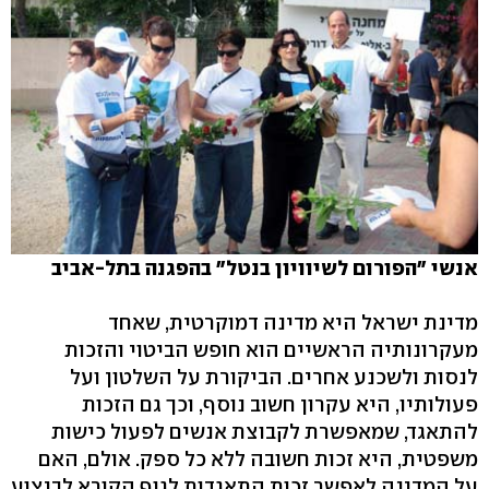
אנשי "הפורום לשיוויון בנטל" בהפגנה
בתל-אביב
מדינת ישראל היא מדינה דמוקרטית, שאחד
מעקרונותיה הראשיים הוא חופש הביטוי והזכות
לנסות ולשכנע אחרים. הביקורת על השלטון ועל
פעולותיו, היא עקרון חשוב נוסף, וכך גם הזכות
להתאגד, שמאפשרת לקבוצת אנשים לפעול כישות
משפטית, היא זכות חשובה ללא כל ספק. אולם, האם
על המדינה לאפשר זכות התאגדות לגוף הקורא לביצוע