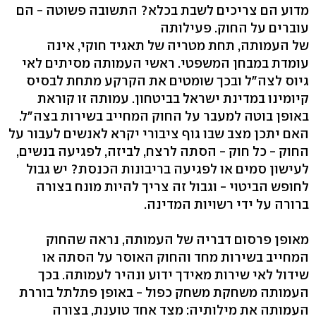
מדוע הם צריכים לשבת בכלא? התשובה פשוטה - הם
עוברים על החוק. פעילותה
של העמותה, תחת מטריה של תאגיד חוקי, אינה
עומדת במבחן המשפטי. ראשי העמותה מסיתים לאי
גיוס לצה"ל ובכך שומטים את הקרקע מתחת לבסיס
קיומינו במדינת ישראל בביטחון. עמותה זו קוראת
באופן בוטה למעבר על החוק המחייב בשירות בצה"ל.
האם יתכן מצב שבו גוף ציבורי יקרא לאנשים לעבור על
החוק - כל חוק - הסתה לרצח, לביזה, לפגיעה בנשים,
לעישון סמים או לפגיעה בריבונות הכנסת? יש גבול
לחופש הביטוי - וגבול זה צריך להיות מונח בצורה
ברורה על ידי רשויות המדינה.
מאופן פרסום דבריה של העמותה, נראה שהחוק
המחייב בשירות מחד והחוק האוסר על הסתה או
שידול לאי שירות מאידך ידוע ונהיר לעמותה. בכך
העמותה משחקת משחק כפול - באופן פתלתל בוררת
העמותה את מילותיה: מצד אחד טוענת, בצורה