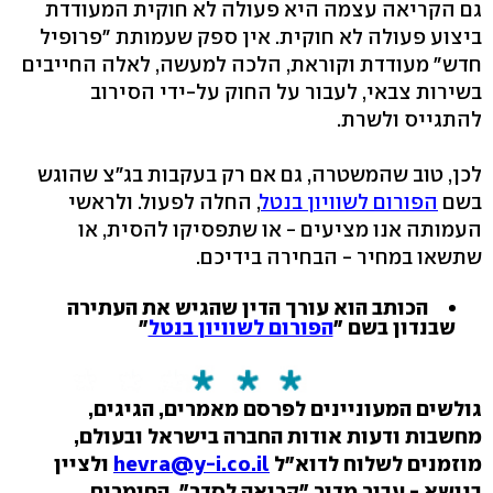
גם הקריאה עצמה היא פעולה לא חוקית המעודדת
ביצוע פעולה לא חוקית. אין ספק שעמותת "פרופיל
חדש" מעודדת וקוראת, הלכה למעשה, לאלה החייבים
בשירות צבאי, לעבור על החוק על-ידי הסירוב
להתגייס ולשרת.
לכן, טוב שהמשטרה, גם אם רק בעקבות בג"צ שהוגש
בשם
הפורום לשוויון בנטל
, החלה לפעול. ולראשי
העמותה אנו מציעים - או שתפסיקו להסית, או
שתשאו במחיר - הבחירה בידיכם.
הכותב הוא עורך הדין שהגיש את העתירה
שבנדון בשם "
הפורום לשוויון בנטל
"
גולשים המעוניינים לפרסם מאמרים, הגיגים,
מחשבות ודעות אודות החברה בישראל ובעולם,
מוזמנים לשלוח לדוא"ל
hevra@y-i.co.il
ולציין
בנושא - עבור מדור "קריאה לסדר". החומרים