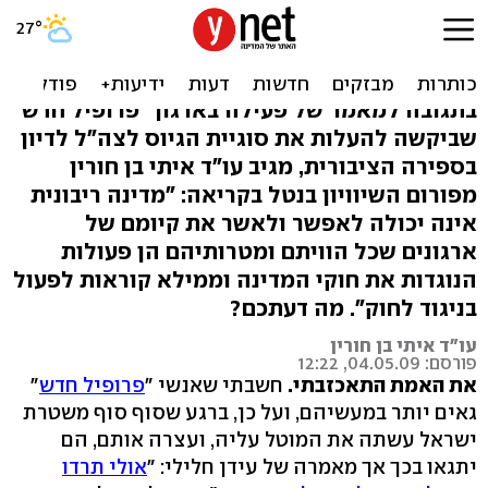
"מעודדים השתמטות
מהצבא? לכלא"
בתגובה למאמר של פעילה בארגון "פרופיל חדש"
שביקשה להעלות את סוגיית הגיוס לצה"ל לדיון
בספירה הציבורית, מגיב עו"ד איתי בן חורין
מפורום השיוויון בנטל בקריאה: "מדינה ריבונית
אינה יכולה לאפשר ולאשר את קיומם של
ארגונים שכל הוויתם ומטרותיהם הן פעולות
הנוגדות את חוקי המדינה וממילא קוראות לפעול
בניגוד לחוק". מה דעתכם?
עו"ד איתי בן חורין
פורסם: 04.05.09, 12:22
את האמת התאכזבתי.
חשבתי שאנשי "
פרופיל חדש
"
גאים יותר במעשיהם, ועל כן, ברגע שסוף סוף משטרת
ישראל עשתה את המוטל עליה, ועצרה אותם, הם
יתגאו בכך אך מאמרה של עידן חלילי: "
אולי תרדו