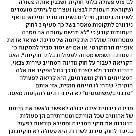
לביצוע פעולה בלתי חוקית, ושבגין אותה פעולה
(שקוראת העמותה לבצע) נעצרים לעיתים מועמדים
לשירות ביטחון, חיילים בשירות סדיר ומילואים ואף
נידונים לתקופות מאסר בשל כך. סעיף 3 לחוק
העמותות קובע כי "לא תרשם עמותה אם מטרה
ממטרותיה שוללת את קיומה של מדינת ישראל או את
אופייה הדמוקרטי, או אם יש יסוד סביר למסקנה כי
העמותה תשמש מסווה לפעולות בלתי חוקיות". האם
הקריאה לעבור על חוק מדינה המחייב שירות צבאי,
דהיינו לסרב ולא לשרת (ובכך גם להפקיר את אלה
המצייתים לחוק ומשרתים), היא קריאה לפעולה
חוקית? שהרי לו הייתה חוקית, אזי אותם
"סרבנים/משתמטים" לא היו נידונים לתקופות מאסר.
מדינה ריבונית אינה יכולה לאפשר ולאשר את קיומם
של ארגונים שכל הוויתם ומטרותיהם הן פעולות
הנוגדות את חוקי המדינה וממילא קוראות לפעול
בניגוד לחוק. סירוב לשירות היא פעולה לא חוקית וכך