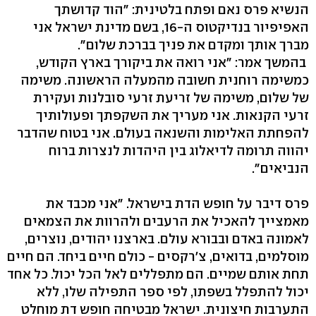
הנשיא פרס נאם ופתח בלטינית: "הוד קדושתך
האפיפיור בנדיקטוס ה-16, בשם מדינת ישראל אני
מברך אותך ומקדם את פניך בברכת שלום".
בהמשך אמר: "אני רואה את ביקורך בארץ הקודש,
כמשימה רוחנית חשובה מהמעלה הראשונה. משימה
של שלום, משימה של זריעת זרעי סובלנות ועקירת
זרעי הקנאות. אני מעריך את השקפתך ופעולותיך
להפחתת האלימות והשנאה בעולם. אני בטוח שהדבר
יהווה תרומה לדיאלוג בין היהדות לנצרות ברוח
הנביאים".
פרס דיבר על חופש הדת בישראל. "אני מכבד את
מאמצייך להאכיל את הרעבים ולהרוות את הצמאים
לאמונה באדם ובבורא עולם. בארצנו יהודים, נוצרים,
מוסלמים, בדואים, צ'רקסים - כולם חיים ביחד. הם חיים
תחת אותם שמיים. הם מתפללים לאל הכל יכול. כל אחד
יכול להתפלל בשפתו, לפי ספר התפילה שלו, ללא
התערבות חיצונית. ישראל מבטיחה חופש דת מוחלט