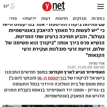
האפיפיור בארץ: "להילחם
באנטישמיות בכל מקום"
עם פתיחת ביקורו ההיסטורי אמר בנדיקטוס ה-16
כי "יש לעשות כל מאמץ להיאבק באנטישמיות
בעולם", והביע תמיכה ברעיון שתי המדינות.
הנשיא פרס בירך אותו: "ביקורך הוא משימה של
שלום, זריעת זרעי סובלנות ועקירת זרעי
הקנאות"
אלי סניור
פורסם: 11.05.09, 11:01
האפיפיור הגיע לארץ הקודש:
במשך חודשים התכוננו
בישראל לביקורו של
בנדיקטוס ה-16
והבוקר (יום ב')
נחת מטוס של בית המלוכה הירדני בנמל התעופה
בן-גוריון - וממנו ירד האפיפיור. בנאומו בקבלת הפנים
הדגיש את המאבק באנטישמיות.