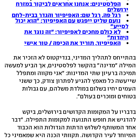
הפלסטינים: אנחנו אחראים לביקור במזרח
ירושלים
רגל פה, רגל שם: האפיפיור והגדר בבית-לחם
נועם שליט ייפגש עם האפיפיור: "הוא יכול
לסייע"
לא כולם מחכים לאפיפיור: "זה נוגד את
היהדות"
האפיפיור, תוריד את הכיפה / טור אישי
בהתייחס לתהליך המדיני, בנדיקטוס לא הזכיר את
המילה "מדינה" בהקשר לפלסטינים, אך הביע למעשה
תמיכה ברעיון שתי המדינות: "אני מקווה ומתפלל
שייעשה כל מאמץ להגיע לפתרון צודק, כך ששני
העמים יחיו בשלום במולדת משלהם, עם גבולות
בטוחים ומוכרים בעולם".
בדבריו על המקומות הקדושים בירושלים, ביקש
להדגיש את חופש התנועה למקומות התפילה. "דבר
אחד המשותף לשלוש הדתות הגדולות הוא הכבוד
המיוחד לעיר הקדושה. תקוותי הכנה היא שמאמיני כל