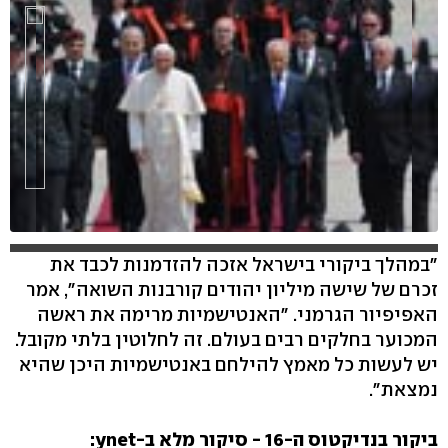
"במהלך ביקורי בישראל אזכה להזדמנות לכבד את
זכרם של שישה מיליון יהודים קורבנות השואה", אמר
hlsjs-lite: Network error
האפיפיור הגרמני. "האנטישמיות מרימה את ראשה
המכוער בחלקים רבים בעולם. זה לחלוטין בלתי מקובל.
יש לעשות כל מאמץ להילחם באנטישמיות היכן שהיא
נמצאת".
ביקור בנדיקטוס ה-16 - סיקור מלא ב-ynet: