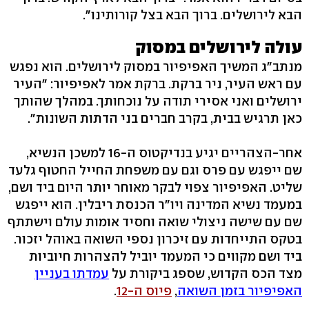
הבא לירושלים. ברוך הבא בצל קורותינו".
עולה לירושלים במסוק
מנתב"ג המשיך האפיפיור במסוק לירושלים. הוא נפגש
עם ראש העיר, ניר ברקת. ברקת אמר לאפיפיור: "העיר
ירושלים ואני אסירי תודה על נוכחותך. במהלך שהותך
כאן תרגיש בבית, בקרב חברים בני הדתות השונות".
אחר-הצהריים יגיע בנדיקטוס ה-16 למשכן הנשיא,
שם ייפגש עם פרס וגם עם משפחת החייל החטוף גלעד
שליט. האפיפיור צפוי לבקר מאוחר יותר היום ביד ושם,
במעמד נשיא המדינה ויו"ר הכנסת ריבלין. הוא ייפגש
שם עם שישה ניצולי שואה וחסיד אומות עולם וישתתף
בטקס התייחדות עם זיכרון נספי השואה באוהל יזכור.
ביד ושם מקווים כי המעמד יוביל להצהרות חיוביות
מצד הכס הקדוש, שספג ביקורת על
עמדתו בעניין
האפיפיור בזמן השואה
,
פיוס ה-12
.