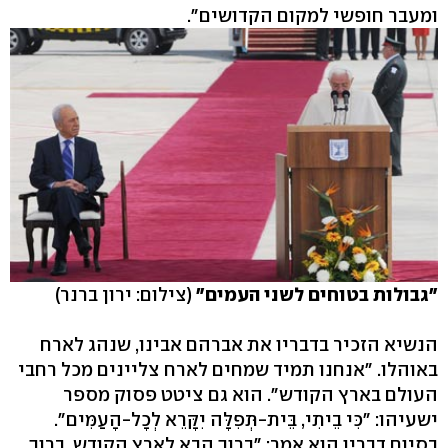
ומעבר חופשי למקום הקדושים".
"גבולות בטוחים לשני העמים"
(צילום: ירון ברנר)
הנשיא הזכיר בדבריו את אברהם אבינו, שנהג לארח
באוהלו. "אנחנו תמיד שמחים לארח צליינים מכל רחבי
העולם בארץ הקודש". הוא גם ציטט פסוק מספר
ישעיהו: "כִּי בֵיתִי, בֵּית-תְּפִלָּה יִקָּרֵא לְכָל-הָעַמִּים".
בסיום דבריו הוא אמר: "ברוך הבא לארץ הקודש. ברוך