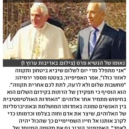
נאומו של הנשיא פרס (צילום: באדיבות ערוץ 1)
"אני מתפלל מדי יום לשלום שיביא ביטחון ותקווה
לאזור כולו", אמר האפיפיור, בצטטו מספר ירמיהו:
"מחשבות שלום ולא לרעה, לתת לכם אחרית תקווה".
הוא הוסיף כי תפקידן של הדתות בקידום השלום הוא
בחיפוש מתמיד אחר אלוהים: "האחדות האולטימטיבית
בין האנשים טמונה באחדותו המושלמת ובאוניברסליות
של האלוהים, שיצר את אדם וחוה בצלמו וכדמותו כדי
לקרב אותנו אל חייו השמיימיים כך שהכול יהיה
לאחד". האפיפיור הזכיר גם את מקומה המיוחד של