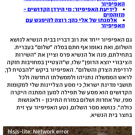
האפיפיור
לידיעת האפיפיור: מי הירדן הקדושים -
מזוהמים
אלמנתו של אלי כהן: רוצה להיפגש עם
האפיפיור
גם האפיפיור ייחד את רוב דבריו בבית הנשיא לנושא
השלום, ואת נאומו אף חתם במלה "שלום" בעברית.
בתחילתם, פנה אל הנשיא פרס וציין את "השירות
הציבורי יוצא הדופן" שלו, ש"הצטיין במחויבות חזקה
לרדיפת הצדק והשלום". האפיפיור ביקש "להבטיח לך,
לראש הממשלה נתניהו ולממשלתו החדשה ולכל
תושבי מדינת ישראל, כי מסע הצליינות שלי למקומות
הקדושים הוא מסע של תפילה למען המתנה היקרה
מפז, של אחדות ושלום במזרח התיכון - ולאנושות
כולה". כנושא מסר השלום, נטע האפיפיור עץ זית
בחצר בית הנשיא.
hlsjs-lite: Network error