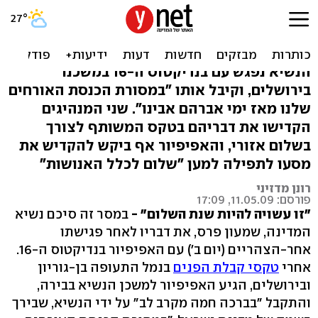
פרס והאפיפיור בירושלים:
"מסר של שלום"
הנשיא נפגש עם בנדיקטוס ה-16 במשכנו
בירושלים, וקיבל אותו "במסורת הכנסת האורחים
שלנו מאז ימי אברהם אבינו". שני המנהיגים
הקדישו את דבריהם בטקס המשותף לצורך
בשלום אזורי, והאפיפיור אף ביקש להקדיש את
מסעו לתפילה למען "שלום לכלל האנושות"
רונן מדזיני
פורסם: 11.05.09, 17:09
"זו עשויה להיות שנת השלום" -
במסר זה סיכם נשיא
המדינה, שמעון פרס, את דבריו לאחר פגישתו
אחר-הצהריים (יום ב') עם האפיפיור בנדיקטוס ה-16.
אחרי
טקסי קבלת הפנים
בנמל התעופה בן-גוריון
ובירושלים, הגיע האפיפיור למשכן הנשיא בבירה,
והתקבל "בברכה חמה מקרב לב" על ידי הנשיא, שבירך