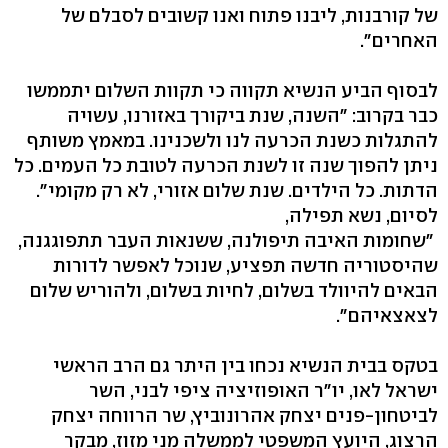
של קורבנות, ליבנו פתוח ואנו קשובים לסבלם של
האחרים".
לבסוף הביע הנשיא תקווה כי תקוות השלום יתממשו
כבר בקרוב: "השנה, שנת ביקורך באזורנו, עשויה
להתגלות כשנת הכרעה לנו ולשכנינו. במאמץ משותף
ניתן להפוך שנה זו לשנת הכרעה לטובת כל העמים. כל
הדתות. כל הילדים. שנת שלום אזורי, לא רק מקומי".
לסיום, נשא תפילה,
"שחומות האיבה תיפולנה, ששנאות העבר תתפוגגנה,
שהיסטוריה חדשה תפציע, שנוכל לאפשר לדורות
הבאים להיוולד בשלום, לחיות בשלום, ולהוריש שלום
לצאצאיהם".
בטקס בבית הנשיא נכחו בין היתר גם הרב הראשי
ישראל לאו, יו"ר האופוזיציה ציפי לבני, השר
לביטחון-פנים יצחק אהרונוביץ, שר הרווחה יצחק
הרצוג, היועץ המשפטי לממשלה מני מזוז, מבקר