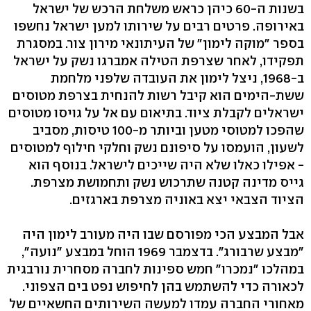
בשנות ה-60 כיהן כראש משלחת הרכש של ישראל
באירופה. פרטים רבים על שירותו למען ישראל נחשפו
בספר "מוקה לימון" של העיתונאי מירון צור. במסגרת
תפקידו, לאחר שצרפת הטילה אמברגו נשק על ישראל
ב-1968, ניצל לימון את העובדה שלפני מלחמת
ששת-הימים הוא קיבל רשות להנחית בצרפת מטוסים
ישראלים לקבלת ציוד. בתיאום עם אל על גויסו מטוסים
שהפכו למטוסי מטען וביותר מ-100 טיסות, מסביב
לשעון, הועמסו על סיפונם נשק וחלקי חילוף למטוסים
- אפילו כאלו שלא היה שייכים לישראל. בנוסף הוא
גייס מדינה קטנה שתרכוש נשק ותחמושת מצרפת.
הציוד הצבאי יצא באוניה מצרפת בארגזים.
אבל המבצע הכי מפורסם שבו היה מעורב לימון היה
"מבצע שרבורג". בדצמבר 1969 הוחל במבצע "נועה",
במהלכו "נמכרו" חמש ספינות לחברה מסחרית נורבגית
לכאורה כדי להשתמש בהן לחיפוש נפט בים הצפוני.
מאחורי החברה עמדו למעשה השירותים החשאיים של