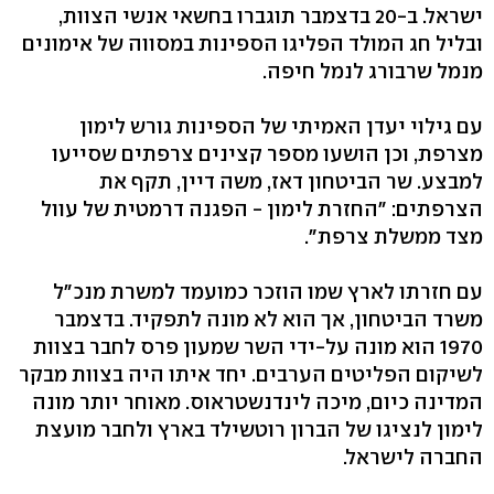
ישראל. ב-20 בדצמבר תוגברו בחשאי אנשי הצוות,
ובליל חג המולד הפליגו הספינות במסווה של אימונים
מנמל שרבורג לנמל חיפה.
עם גילוי יעדן האמיתי של הספינות גורש לימון
מצרפת, וכן הושעו מספר קצינים צרפתים שסייעו
למבצע. שר הביטחון דאז, משה דיין, תקף את
הצרפתים: "החזרת לימון - הפגנה דרמטית של עוול
מצד ממשלת צרפת".
עם חזרתו לארץ שמו הוזכר כמועמד למשרת מנכ"ל
משרד הביטחון, אך הוא לא מונה לתפקיד. בדצמבר
1970 הוא מונה על-ידי השר שמעון פרס לחבר בצוות
לשיקום הפליטים הערבים. יחד איתו היה בצוות מבקר
המדינה כיום, מיכה לינדנשטראוס. מאוחר יותר מונה
לימון לנציגו של הברון רוטשילד בארץ ולחבר מועצת
החברה לישראל.