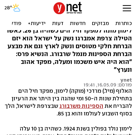
מת מרדכי (מוקה) לימון, יוזם
מבצע ספינות שרבורג
לימון מונה למפקד חיל הים כשהיה בן 26. כאשר
הטילה צרפת אמברגו נשק על ישראל הוא יזם
הברחת חלקי מטוסים ונשק לארץ וגם את מבצע
הברחת הספינות מנמל שרבורג. הנשיא פרס:
"הוא היה איש משכמו ומעלה, מפקד אהוב
ונערץ"
ynet
פורסם: 16.05.09, 19:41
האלוף (מיל.) מרדכי (מוקה) לימון, מפקד חיל הים
בתחילת שנות ה-50 ומי שהגה בין היתר את הרעיון
להבריח את
הספינות משרבורג
שבצרפת לישראל, הלך
בסוף השבוע לעולמו והוא בן 85.
לימון נולד בפולין בשנת 1924. כשהיה בן 10 עלה