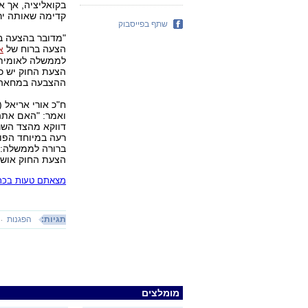
בקואליציה, אך אנ
קדימה שאותה ירש
שתף בפייסבוק
"מדובר בהצעה בר
הצעה ברוח של
א
לממשלה לאומית.
הצעת החוק יש כו
ההצבעה במחאה.
ח"כ אורי אריאל 
ואמר: "האם אתה
דווקא מהצד השני
רעה במיוחד הפוג
ברורה לממשלה: ח
הצעת החוק אושרה ברוב של 19 תומ
מצאתם טעות בכתב
תגיות:
הפגנות
מומלצים