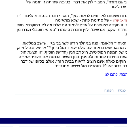
י גם אזרח", הסביר לוין את דבריו בטענה שהיתה זו יוזמה של
 הליכוד.
וח שאנחנו לא רוצים לראות כאן", הוסיף חבר הכנסת מהליכוד. "זו
- של סתימת פיות - שלא מתאימה
ריאל שרון
 זו חקיקה שאוסרת על אדם לעמוד עם שלט וזה לא דמוקרטי. מעל
תרת: שקט, מגרשים". לוין וחברת סיעתו ח"כ ציפי חוטבלי נעדרו מן
(האיחוד הלאומי) פנה במהלך הדיון לשר בני בגין, שישב במליאה,
 מתנגד שאדם אחד עם שלט יעמוד מול ביתך?" אריאל זכה לחיזוק
 של המפה הפוליטית. ח"כ דב חנין (חד"ש) הוסיף: "זו הצעת חוק
עת בחירות למחות ולהפגין. נכון תעשה הכנסת אם תעביר אמירה
וקים כאלה איננו רוצים לראות בבית הזה". אולם בסופו של דבר
כים מול שישה מתנגדים.
ה? כתבו לנו
כנסת
הפגנה