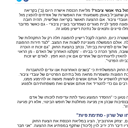
ול בתי אנשי ציבור?
מליאת הכנסת אישרה היום (ב') בקריאה
ק שתגביל באופן משמעותי את האפשרות של אזרחים להפגין מול
עובדי ציבור. אם ההצעה תאושר בקריאה ושלישית, תהיה חובה
פגנה סמוך לבית מגורים כשמדובר בעניין ציבורי - גם כאשר מדובר
חלו סייגים ותנאים על נתינת רישיון מסוג זה.
טרה כיום, החובה לקבל רישיון להפגנה חלה רק על התקהלות של
עלה. אולם הממשלה מעוניינת לשנות את המצב. "לצד חירות ההפגנה
של אדם לפרטיות בביתו", נכתב בהצעת החוק. "גם זכות זו הוכרה
ובה, מתוך הכרה כי בביתו - 'מקלטו האחרון' של האדם - מן הראוי
להאזין לדעותיהם של אחרים אם אין הוא חפץ . לאדם יש זכות
ביתו הפרטי".
 החוק הממשלתית כי "בשנים האחרונות אנו עדים להתגברות
ת הפגנות ומשמרות מחאה מול בתיהם הפרטיים של עובדי ציבור.
טרתן להשפיע על אותם אנשים לעשות מעשה או להימנע ממנו,
 רבים גם כדי להטריד את אותם אנשים ואת משפחותיהם ולפגוע
טען כי "ההסדר המוצע נועד לתת עדיפות לזכותו של אדם
בנסיבות שבהן אין מניעה מוחלטת של חופש הביטוי, אלא רק פגיעה
".
ו של שרון - סתימת פיות"
ם, יצחק אהרנוביץ', הציג במליאת הכנסת את הצעת החוק
 דיבר ח"כ יריב לוין (ליכוד) שתקף במפתיע את ההצעה. "אני חבר