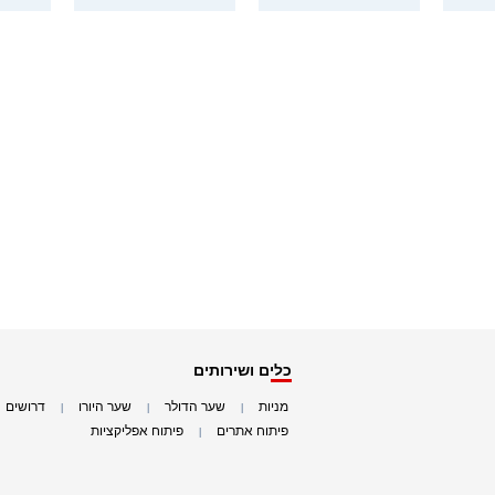
כלים ושירותים
מניות
שער הדולר
שער היורו
דרושים
|
|
|
|
פיתוח אתרים
פיתוח אפליקציות
|
|