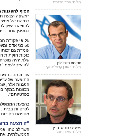
צילום: אתר הכנסת
הסוף להפגנות מ
ראשונה הצעת חו
בתיהם של אנשי ו
להוציא רישיון לה
במפגין אחד - ויו
על-פי פקודת המש
50 בני אדם ומ
עומדת גם זכותו 
כזכות חוקתית חש
שלא יהיה מוכרח 
סתימת פיות. לוין
'להיעזב לעצמו' ב
צילום: ראובן קפוצ'ינסקי
עוד נכתב בהצעת
התופעה של עריכ
הפגנות אלה, שמ
מכוונות במקרים
בפרטיותם".
בהצעת הממשלה נ
לפרטיות בביתו, 
מסוימת בחירות זו
"זו הצעה ברוח
פגיעה בחופש. חנין
השר לביטחון פני
צילום: עמית מגל
הממשלתית. אחריו