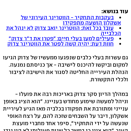
עוד בנושא:
בעקבות התחקיר - הווטרינר העירוני של
אשקלון הושעה מתפקידו
עובד בכל זאת: הווטרינר יואב צדוק לא ינהל את
הכלבייה
פעילים למען בעלי חיים: "פטרו את ד"ר צדוק"
חוות דעת: יהיה קשה לפטר את הווטרינר צדוק
גם עשרות בעלי כלבים שנפגעו ממעשיו של צדוק הגיעו
למקום וביקשו להיכנס לישיבה - אך כניסתם נמנעה.
הנהלת העירייה החליטה לסגור את הישיבה לציבור
ולכלי התקשורת.
במהלך הדיון סקר צדוק באריכות רבה את פועלו -
וניהל למעשה שימוע מחודש בעניינו. "הוא הציג באופן
ענייני ומתורבת את תפקודו בכלביה מאז הגיע לעיריית
אשקלון, דיבר על השבחים שזכה להם, על רצח האופי
שנעשה על ידי התחקיר", סיפר אחד מחברי מועצת
העיר. "הוא ציין כי במשך כל שנות פעילותו לא היו נגדו