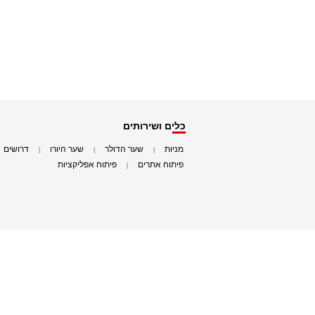
כלים ושירותים
מניות
שער הדולר
שער היורו
דרושים
|
|
|
|
פיתוח אתרים
פיתוח אפליקציות
|
|