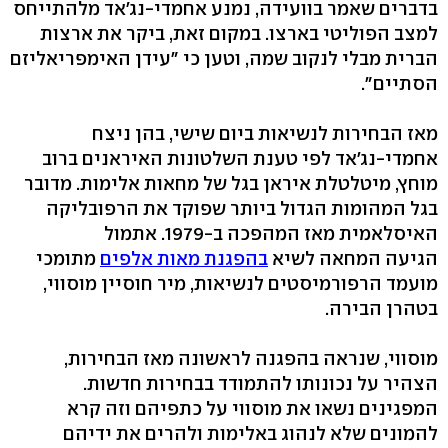
בדברים שאמר בוועידה, נמנע אחמדי-נג'אד מלהתייחס
למצב הפוליטי בארצו. במקום זאת, ביקר את ארצות
הברית מבלי לנקוב שמה, וטען כי "עידן האימפריאליזם
הסתיים".
מאז הבחירות לנשיאות ביום שישי, בהן ניצח
אחמדי-נג'אד לפי טענת השלטונות האיראנים ברוב
מוחץ, מיטלטלת איראן בגל של מחאות אלימות. מדובר
בגל המהומות הגדול ביותר שפוקד את הרפובליקה
האיסלאמית מאז המהפכה ב-1979. אתמול
הגיעה המחאה לשיא
בהפגנת מאות אלפים
מתומכי
מועמד הרפורמיסטים לנשיאות, מיר חוסיין מוסווי,
בטהרן הבירה.
מוסווי, שנראה בהפגנה לראשונה מאז הבחירות,
הצהיר על נכונותו להתמודד בבחירות חדשות.
המפגינים נשאו את מוסווי על כתפיהם וזה קרא
להמונים שלא לנהוג באלימות ולהרים את ידיהם