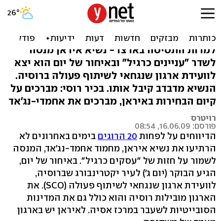
בצל המהומות: רוסיה מארחת
את אחמדי-נג'אד
למרות התסיסה בארצו - נשיא איראן מנסה
לשדר "עניינים כרגיל" ובאיחור של יום הוא יצא
לוועידת ארגון שנגחאי לשיתוף פעולה ברוסיה.
הנשיא מדבדב קיבל אותו. בכיר רוסי: מברכים על
קיום הבחירות באיראן, מברכים את אחמדי-נג'אד
רויטרס
פורסם: 16.06.09, 08:54
הדיווחים על לפחות
20 הרוגים
בימים באחרונים לא
הרתיעו את נשיא איראן, מחמוד אחמד-נג'אד, המנסה
לשמור על חזות של "עסקים כרגיל". באיחור של יום,
הגיע הבוקר (יום ג') לעיר יקטרינבורג שברוסיה,
לוועידת ארגון שנגחאי לשיתוף פעולה (SCO). את
הארגון מובילות רוסיה והוא כולל גם את המדינות
הסובייטיות לשעבר במרכז אסיה. לאיראן יש בארגון