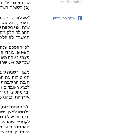
צילום: גיל יוחנן
שר האוצר, יו"ר 
(ג') בלשכת השר
"לשילוב הידיים 
שתף בפייסבוק
שנה. אני מקווה 
החבילה חלק מהו
המשבר ולהיחלצות מ
לפי ההסכם שנחת
ב-50%. עוב
שכר של 5% שהובטחה לעובדים בהסכמים קודמים וינוכה מתוספת השכר העתידית.
מנגד, רשמה לעצ
המיטיבות עם המ
חובת ההידברות 
לנציג העובדים א
ימי מחלה, והגדר
אזרחיות, כנהוג כי
יו"ר ההסתדרות, 
יילחמו למען ייש
ידיים ולפעול בדר
לקמפיין שמנהל
א
ההסתדרות וכי מא
הקמפיין ומבקש מ