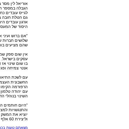
אוריאל לין מסר ב
הגבלה במספר הפע
לגייס עובדים כח
גם הטלת חובה בח
ארגון עובדים הי
היסוד של המעסיק
שלושים חברות שכ
שהם מציעים בוו
אין שום ספק שמ
עסקים בישראל. ח
בו שום שינוי אז
אנטי צמיחה ופגי
עם לשכת התיאום
החשבונית העצמאי
הרפורמה הקימו ה
עם יהודה טלמון
השינוי בנוהלי הדי
"היום חותמים הש
והתנגשויות למצי
וליצירת 60 אלף מקומות עבודה חדשים".
מצאתם טעות בכתב