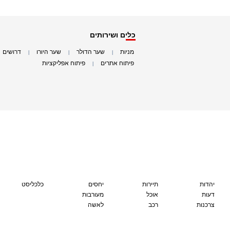
כלים ושירותים
מניות
שער הדולר
שער היורו
דרושים
|
|
|
|
פיתוח אתרים
פיתוח אפליקציות
|
|
יהדות
תיירות
יחסים
כלכליסט
דעות
אוכל
מעורבות
צרכנות
רכב
לאשה