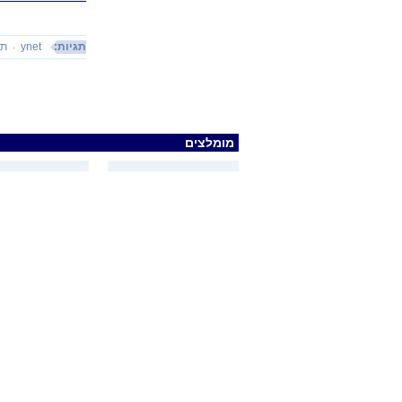
תגיות:
ynet
תק
מומלצים