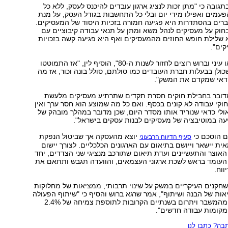
תגובה כי "מתן זכות לנציג ארגון עובדים להיכנס לעסק, ללא כל
מים ואפילו מידי יום ובלי כל התחשבות בגודל העסק, על מנת
ברים בהסתדרות היא פגיעה חמורה בזכיות היסוד של המעסיקים.
וק על מעסיקים לנהל משא ומתן על תנאי עבודה קיבוציים עם
א שלילת חופש החוזים מהמעסיקים ואף היא פגיעה קשה בזכויות
ים".
"אם ברוש ועיני או עיני וברוש רוצים לחזור לשנות ה-80", הוסיף לין, "אז התמוטטו
ולן בבעלות חברת העובדים כמו סולתם, סולל בונה וכור, אז מה
דאי שמקדם את המשק".
דובר בחבילת חוקים חסרת תקדים שתרתיע מעסיקים מלעשת
וקי עבודה לא קונים בכסף. ואם כל מה שמוצע הוא חסר ערך ואין
 אולי כדאי שנוריד אותו מסדר היום, שכן מדובר במהלך מובהק של
עה במוטיבציה של מעסיקים לבנות עסקים בישראל".
 הוסכם כי
יוצא מהעסקה אך שביטול הנפקת
סעיף הדיווח הרבעוני
ת יישאר וייושם בתיאום עם הארגונים הכלכליים. לצורך יישום
אוצר והתעשיינים ועדת תיאום שתורכב מנציגי שני הצדדים, יחד
 העומד בראש לשכת ארגוני העצמאים, והוועדה תגבש ותתאם את
ווח.
חקנים העיקריים במשק על שינוי תרבותי, ממציאות של מחלוקות
אות של הבנה ושיתוף", אמר שרגא ברוש והסיף כי "שיתוף הפעולה
יוציא את המשק מהמשבר ויתרום בשנתיים הקרובות לתוספת צמיחה של 2.4%
ה? כתבו לנו