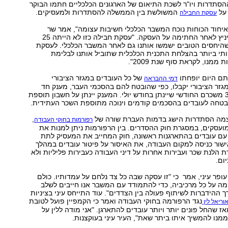
ההסתדרות ויו"ר לשכת התיאום של הארגונים הכלכליים חתמו הבוקר
 על
המשולשת בין הממשלה להסתדרות ולמעסיקים.
עסקת החבילה
ואיחוד הכוחות נוכח המשבר הכלכלי חשיבות עצומה", אמר שר
האוצר, יובל שטייניץ לאחר החתימה על העסקה. "עסקת חבילה כזו לא הייתה 25
שהיחסים הטובים ישמשו אותנו גם לאחר המשבר הכלכלי. לעסקת
תי ביותר בהצלחת התכנית הכלכלית שתוביל אותנו לבלימת
מנו, לקראת סוף שנת 2009".
ם היום יופחתו
של כל העובדים במגזר הציבורי
דמי ההבראה
די המגזר הציבורי יקבלו, כפי שהובטח להם בהסכמי העבר, מענק חד
פעמי בגובה 36% משכרם החודשי שיינתן בחודש יולי. המענק יינתן על חשבון תוספת
מה הסתדרות הישג בדמות העברת שורה של
,
רפורמות בחוקי העבודה
ועסקים, במסגרת חוק ההסדרים. בין הרפורמות ניתן למנות את
עם עובדים בהתארגנות ראשונה, חוק המחייב את המעסיק לתת
ישור כניסה למקום העבודה, את האיסור על פיטור עובדים במהלך
ת הלנת שכר ועבירות אחרות על דיני העבודה כעבירות פליליות ולא
ום.
עופר עיני, אמר כי "זו עסקה שבה כל צד נלחם על עמדותיו. כולם
ומה על כל מרכיביה, כדי להתמודד עם המשבר אנו חייבים לשלב
ך ההידברות לשיתוף פעולה בין הצדדים". עוד התייחס עיני בציניות
נגד הרפורמה בחוקי העבודה ואמר כי הקמפיין פועל לטובת
וריאל לין
ז שהחל פונים יותר ויותר עובדים להתארגן. "אני מודה ללין על
מנו להמשיך איתו ביתר שאת", העיר עיני בעוקצנות.