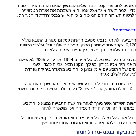
משפט לתביעות קטנות בירושלים שבמשך שנים רשות השידור גובה
דין, למרות שהוא גר אצל אמו והיא משלמת את אגרת הטלוויזיה.
לרשות השידור חוזים המוכיחים כי הוא יש בנכס יחידת דיור אך היא
ד האזרחית ל'
ביעה, לא הגיע נציג מטעם הרשות למקום מגוריו. התובע נאלץ
לשלם אגרה של 6,120 שקל לאחר שחשבון הבנק והמכונית שלו עוקלו על-ידי הרשות.
זר התשלומים וכן פיצוי בגין גביית האגרה שלא כדין.
רשות השידור טענה כי התובע רכש מקלט טלוויזיה ב-1994, אך עד ל-2005 לא שילם
יותיה אליו בנידון ולפיכך, ננקטו הליכי גבייה כנגדו. לעניין
ים של התובע עם אימו נטען כי התובע מתגורר ביחידה נפרדת
ך, עליו לשלם אגרה.
כי רישום כתובתו של התובע ושל אימו אינו זהה שכן, האם גרה
ב"משק 83 במושב X" ואילו התובע, גר ב"מושב X" בלבד, ולכן הסיקה כי מדובר בשתי
 רשות השידור אשר נערך לאחר שהוגשה התביעה נמצא כי התובע
באותה דירה, וכי היחידה הנפרדת אכן מושכרת לאחר.
הטיל אגרה על מקלט טלוויזיה אם הוא מוחזק בידי בן-משפחתו של
ר בעדו שולמה אגרה, והוא מתגורר אתו באותו מען.
כת ביקור בנכס -מחדל חמור