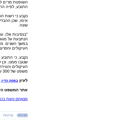
השופטת מרים לי
התובע, לפיה הת
נקבע כי רשות הש
אימו, שכן ההבד
שונה.
"בנסיבות אלו, ע
הנתבעת על מגורי
במשך השנים. מח
העיקולים והסרו
העיקולים והטירח
משפט של 300 שקל.
לעיון
בפסק הדין
אתר המשפט הי
מצאתם טעות בכתב
תגיות:
צרכנות