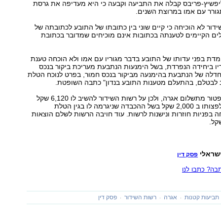
פשיץ-פריבס קבלה את התביעה וקבעה כי היא מעדיפה את גרסת
גורר עם אמו במרוצת השנים.
ידור לא הוכיחה כי קיים שוני בין כתובתו של התובע לכתובתה של
לים הקיימים לטענתה בכתובות אינם מוכיחים שמדובר בכתובת
ומדת בפני עדותו של התובע בדבר מגוריו עם אמו ולא הוכחה טענת
ו ביחידה הנפרדת, בשל הימנעות הנתבעת מעריכת ביקור בנכס
דלה של הנתבעת בהימנעה מביקור בנכס חמור, בפרט לנוכח הטלת
ב לבטלם, בהתעלם מטענות התובע בנדון" כתבה השופטת.
נקבע, כי התובע פטור מתשלום אגרה, ולכן על רשות השידור להשיב לו 6,120 שקל
שנגבו ממנו, וכן לפצותו ב 2,000 שקל בשל ההכבדה שניגרמה לו בגין הטלת
ה בפניות חוזרות ונישנות לרשות. עוד חויבה הרשות לשלם הוצאות
שראלי
פסק דין
ה? כתבו לנו
תביעות קטנות
אגרה
רשות השידור
פסק דין