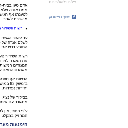
צילום: ויז'ואל/פוטוס
אדם טען בבית-ה
ממנו אגרה שלא כ
לטענתו אף הגיש 
שתף בפייסבוק
מושכרת לאחר.
רשות השידור נג
עד לאחר הגשת הת
התובע דרש את הח
את האגרה למרות פנ
המגורים המשותפ
מאמו ובהתאם לכ
הרשות אף טענה, 
יחידות נפרדות.
בביקור של נציגי
מתגורר עם אימו 
ע"פ החוק, אין ל
המחזיק במקלט אש
הימנעות מערי