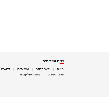
כלים ושירותים
מניות
שער הדולר
שער היורו
דרושים
|
|
|
|
פיתוח אתרים
פיתוח אפליקציות
|
|