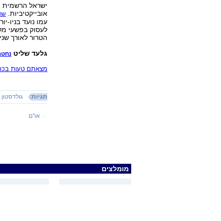
ישראל הרשמית א
אובייקטיביות.
שר 
עמו נועד בניו-י
לעסוק בפשעי מלח
הטרור לאורך שני
גלעד שליט
נחטף
מצאתם טעות בכתב
תגיות:
גולדסטון
או"ם
מומלצים