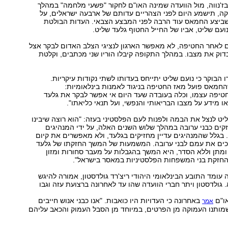
ז'נווה, מול הוועדה שמינה האו"ם לחקור "פשעי מלחמה" במהלך
ה, תישמע היום לפני הצהריים עדותם של ארבעה ישראלים, על
יצע החמאס עוד הרבה לפני המבצע הצבאי. העדות הבולטת
ועם שליט, אביו של החייל החטוף גלעד שליט.
 לאחר החטיפה, לא מאפשר הארגון לנציגי הצלב האדום לבקר אצל
דוק את מצבו. במהלך התקופה קיבלו הוריו שני מכתבים, וקלטת
הבוקר כי נועם שליט יתייחס בעדותו לשתי נקודות עיקריות.
חמאס פועל מאז החטיפה בניגוד לאמנות בינלאומיות:
טיפה עצמו, וכלה בעובדה שעד היום אי אפשר לבקר את גלעד
ו מידע על מצבו הבריאותי והנפשי, ועל תנאי כליאתו".
ליט לנצל את הבמה ולפנות לעם הפלסטיני בעזה: "הוא רוצה שיבינו
ים כבני ערובה במהלך שלוש השנים האלה, על ידי המנהיגים
גלל שהמנהיגים עדיין מחזיקים בגלעד, ולא מאפשרים את קיום
ים את עמם לבני ערובה. המשמעות של המשך החזקתו של גלעד
מתן וללא הסדר, היא המשך בהגבלות על מעבר סחורות ומזון
החזקת בני המשפחות הפלסטיניות במאסר בישראל".
עומד התובע הבינלאומי היהודי ריצ'רד גולדסטון, אמורה להיגש
 גולדסטון ויתר חברי הוועדה שהו עד לאחרונה ברצועת עזה וגבו
ו"ם
באחרונה כי העדויות היו כואבות. "אנו כבני אנוש חייבים
אמר
ותנו העמוקה מן הפרטים, במיוחד מן הסבל העמוק והכאב עליהם