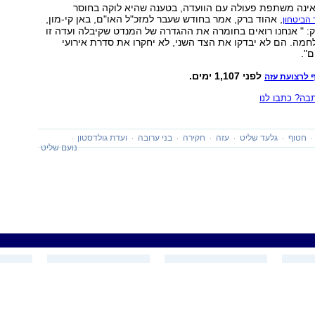
ינה משתפת פעולה עם הוועדה, בטענה שהיא לוקה בחוסר
, אהוד ברק, אמר בחודש שעבר למזכ"ל האו"ם, באן קי-מון,
הביטחון
ורק: " אנחנו רואים בחומרה את ההגדרה של המנדט שקיבלה ועדה זו
מה. הם לא יבדקו את הצד השני, לא יחקרו את סדרת אירועי
ם".
לפני 1,107 ימים.
 לרצועת עזה
ה? כתבו לנו
חטוף
גלעד שליט
עזה
חקירה
בני ערובה
ועדת גולדסטון
נועם שליט