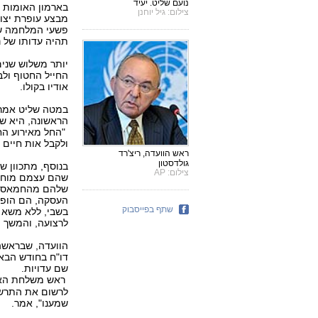
נועם שליט. יעיד
בארמון האומות ב
צילום: גיל יוחנן
מבצע עופרת יצוק
פשעי המלחמה שב
תהיה עדותו של נ
יותר משלוש שנים
החייל החטוף ולב
אודיו בקולו.
במטה שליט אמרו 
הראשונה, היא שה
"החל מאירוע הח
ולקבל אות חיים א
ראש הוועדה, ריצ'רד
גולדסטון
בנוסף, מתכוון ש
צילום: AP
שהם עצמם מוחזק
שלהם מהחמאס. ב
העסקה, הם הופכ
שתף בפייסבוק
בשבי, ללא משא ו
לרצועה, והמשך 
הוועדה, שבראשה 
דו"ח בחודש הבא.
שם עדויות.
ראש משלחת הא
לרשום את התרשמ
שמענו", אמר.