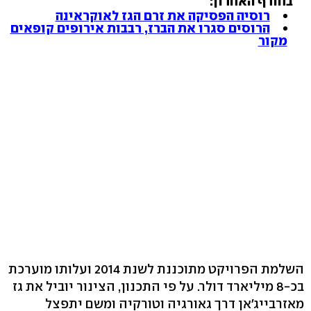
בחורף האחרון:
רוסיה הפסיקה את זרם הגז לאוקראינה
הרוסים סגרו את הברז, רבבות אירופים קופאים
מקור
השלמת הפרויקט מתוכננת לשנת 2014 ועלותו מוערכת
בכ-8 מיליארד דולר. על פי התכנון, הצינור יוביל את גז
מאזרבייג'אן דרך גאורגיה וטורקיה ומשם יתפצל