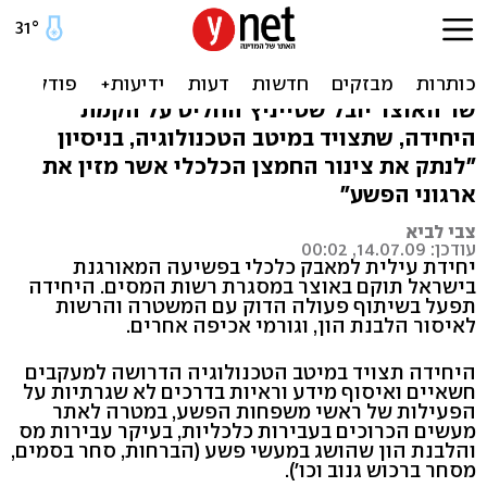
חדש: יחידת עילית למאבק
בפשיעה המאורגנת
שר האוצר יובל שטייניץ החליט על הקמת
היחידה, שתצויד במיטב הטכנולוגיה, בניסיון
"לנתק את צינור החמצן הכלכלי אשר מזין את
ארגוני הפשע"
צבי לביא
עודכן: 14.07.09, 00:02
יחידת עילית למאבק כלכלי בפשיעה המאורגנת
בישראל תוקם באוצר במסגרת רשות המסים. היחידה
תפעל בשיתוף פעולה הדוק עם המשטרה והרשות
לאיסור הלבנת הון, וגורמי אכיפה אחרים.
היחידה תצויד במיטב הטכנולוגיה הדרושה למעקבים
חשאיים ואיסוף מידע וראיות בדרכים לא שגרתיות על
הפעילות של ראשי משפחות הפשע, במטרה לאתר
מעשים הכרוכים בעבירות כלכליות, בעיקר עבירות מס
והלבנת הון שהושג במעשי פשע (הברחות, סחר בסמים,
מסחר ברכוש גנוב וכו').