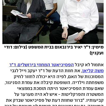
מימין: ד"ר יאיר בירנבאום בבית המשפט (צילום: דודי
ועקנין)
אתמול לא קיבל
הפסיכיאטר המחוזי בירושלים, ד"ר
משה קליאן
, את חוות הדעת של ד"ר יעקב וייל לגבי
המסוכנות של האם, לפיה היא יכולה לחזור לחיק
משפחתה וילדיה. השופטת קיבלה את עמדת הסניגור,
שאם עמדת הפסיכיאטר היתה תומכת בממצאי
המשטרה והפרקליטות - איש לא היה מערער על
קביעותיו. "ברור שחוות דעת של פסיכיאטר שבדק את