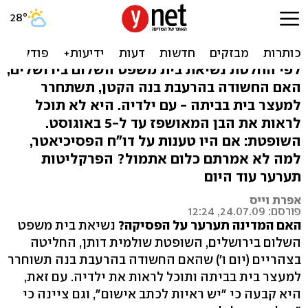
"האם המרעיבה" שוחררה;
הפרקליטות תערער
לפי החלטת נשיאת בית משפט השלום בירושלים,
האם החשודה בהרעבת בנה הקטן, תשתחרר
למעצר בית בביתה - עם ילדיה. היא לא תוכל
לראות את הבן המאושפז עד ל-5 באוגוסט.
השופטת: אם היו טענות על דו"ח הפסיכיאטר,
למה לא אמרתם כלום אתמול? הפרקליטות
תערער עוד היום
אפרת וייס
פורסם: 24.07.09, 12:24
האם המדינה תערער על הפסיקה?
נשיאת בית משפט
השלום בירושלים, השופטת שולמית דותן, החליטה
בצהריים (יום ו') שהאם החשודה בהרעבת בנה תשוחרר
למעצר בית בביתה ותוכל לראות את ילדיה. עם זאת,
היא קבעה כי "יש ראיות לכתב אישום", וגם ציינה כי