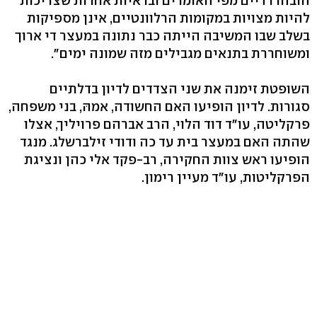
הובהרו דיים מפי האומרים ובראיות אחרות שצריכות
להיות מצויות במקומות הרלוונטיים, אינן מספיקות
בשלב שבו המשיבה הייתה כבר נתונה במעצר די ארוך
ומשוחררת בתנאים מגבילים מזה שמונה ימים".
השופטת זימנה את שני הצדדים לדיון בדלתיים
סגורות. לדיון הופיעו האם החשודה, אמהּ, בני משפחה,
פרקליטה, עו"ד דוד הלוי, הרב אברהם פרויליך, אצלו
שהתה האם במעצר בית עד כה ודודי זילברשלג. מנגד
הופיעו ראש צוות החקירה, רב-פקד אלי כהן ונציגת
הפרקליטות, עו"ד מעיין רימון.