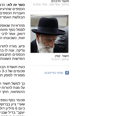
מעצר הרבנים
צילום: יוסף פפר, אתר אתרוג
כשר זה לא:
הרבנ
הכספים שהרעישה
העברות הכספים,
הבולשת האמריקני
מהראיות שנאספו 
לסמל כסף מזומן
זאת, כשכוונתו הייתה
פיש, מורה לתורה
צדקה, ענה לו בת
הכספים תתבצע. כ
חשוד. קסין
הפרשות השונות,
צילום: רויטרס
כעת חושדת הבול
סכ
שתף בפייסבוק
מסורתי לספק תרומ
כך למשל חשוד ה
ההמחאה, חתך עמלות, והחז
סכומי כסף נוספי
שערי ציון בברוק
כיום 6 מילי
יעקב" בדיל שבני