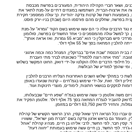
ים, ושאר חברי הקהילה היהודית, המעורבים בפרשת מכבסת
 את ארצות-הברית, השתמשו במונחים דתיים על-מנת לתאר את
 באמצעות רשת של קרנות צדקה יהודיות. כך עולה ממסמכי חקירת
ת בפרשה, שחלקים מהם פורסמו היום (שבת) בניו-יורק פוסט.
נגד הרבנים עולה כי הם עשו שימוש בשם הקוד "גמרא" על-מנת
. כך למשל עולה מהמסמכים כי אחד החשודים בפרשה, סולומון
דואק, אמר לרבי מרדכי פיש מברוקלין כי הוא "מביא 55 גמרות, ואז אראה אותך".
 להלבין המחאה בסך של 55 אלף דולר.
 בבית הכנסת "שבת אחים" בברוקלין, המנהל כמה וכמה ארגוני
גובה: "מתי אתה רוצה ללמוד?" כשכוונתו לברר מתי העברת
ל חילופי הדברים הללו הוקלטו על-ידי דואק, החוט המקשר בשלוש
 ומי שהפך למודיע של הבולשת.
שת כי במהלך שלוש השנים האחרונות הצליחו הרבנים להלבין
ומים של כ-3 מיליון דולר. זאת, על-ידי שימוש בגמ"חים – קרנות שנועדו באופן
ות לנזקקים בנושאי חתונות, לימודים, מוצרי תינוקות ועוד.
יזם משה אלטמן כי עשה שימוש בגמ"ח "שפע חיים" שבבעלותו,
על-מנת להורות לדואק להעביר לגמ"ח המחאה בסך 75 אלף דולר. אלטמן הפקיד את
יר לדואק 63,750 דולרים במזומן.
ם עברו ככל הנראה דרך שאול קסין, הרב הראשי הקשיש של קהילת
לין, העומד גם בראש ארגון צדקה בשם "חברת מגן ישראל", ששוויו
ון דולר. קסין חבר, לפי החשד, לרבי אליהו בן חיים, מנהיג קהילת "אוהל
ו-ג'רזי. לפי החשד, בן חיים עשה שימוש בעמותת "יחווה דעת"