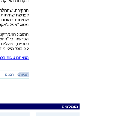
ובקרנות הצדקה של
החקירה, שהחלה ב
לפרשת שחיתות ב
שחיתות במוסדות 
מסוג "אפל ג'אקס", בה הוטמנו
התובע האמריקני 
הפרשה, כי "החשד
כספים, ופועלים
ל'כיבוס' מיליוני
מצאתם טעות בכתב
תגיות:
רבנים
צ
מומלצים