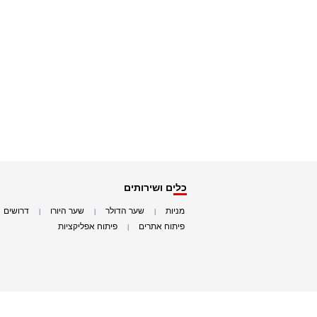
כלים ושירותים
מניות
שער הדולר
שער היורו
דרושים
|
|
|
|
פיתוח אתרים
פיתוח אפליקציות
|
|