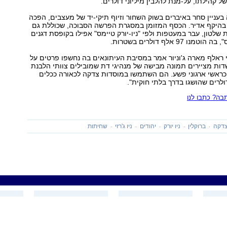
 קהילתו, על-מנת להלבין מיליוני דולרים.
עניין סחר באיברים בשוק השחור וזיוף תיקי-יד של מעצבים, הפכה
היקף אדיר. הכסף המזומן במסגרת הפרשה הסבוכה, שכוללת גם
שלטון, עבר במעטפות ולפי "ניו-יורק טיימס" אפילו בקופסת דגנים
 97 אלף דולרים בשטרות.
ראלף מארה ג'וניור אמר במסיבת העיתונאים בה נחשפו פרטים על
ות מציירים תמונה מבישה של מנהיגי דת שמובילים צוותי הלבנת
 כראשי ארגוני פשע. הם השתמשו במוסדות צדקה לכאורה ככלים
 דולרים שהושגו בדרך בלתי חוקית".
ה? כתבו לנו
דקה
ברוקלין
ניו יורק
יהודים
ניו ג'רזי
שחיתות