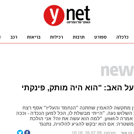
 האב: "הוא היה מותק, פינקתי
ין מתקשה להאמין שחתנה "הנחמד והעליז" אסף רצח
השלוש נעה. "הייתי מבשלת לו, הכל למען הנכדה - וככה
הוא בגד בנו", אמרה ל-ynet. "למה הוא עשה את זה? אני הולכת
שטרה: אם הוא יבקש להגיע להלוויה, נתנגד
 בן צור
פורסם: 26.07.09, 10:18