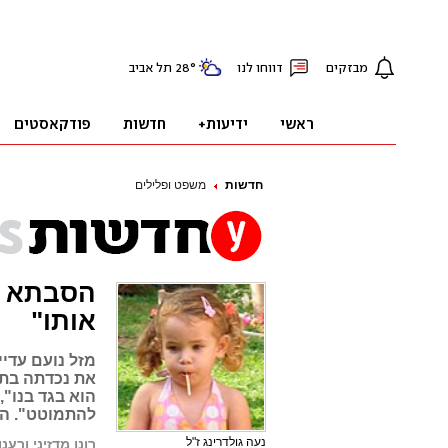
חדשות
משפט ופלילים
הסבתא על
אותו"
מזל נועם עדי
את נכדתה בת 
להתמוטט". המ
נעה גולדרינג ז"ל
רונן מדזיני ורענן