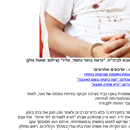
בא לביה"ח. "נראה בחור נחמד, עליז" (צילום: שאול גולן)
- עדכונים אחרונים:
ופת הפעוטה שנרצחה נותחה
כלים: "נעה נרצחה בשם האהבה"
ורים: "היא פחדה מאבא"
פטית באבו כביר נערכה הבוקר נתיחת גופתה של נעה, לאחר
מהתנגדותה לנתיחה.
בר הגופה לקבורה.
פר בחקירתו כי בלע כדורים רבים ולאחר מכן חנק את בתו בזמן
ת ידיו. הוא ציין שהתכוון שבתו "תגיע לשמיים יחד איתו". את עצם
 שביקש לפגוע באשתו ובמשפחתה, איתם הוא מסוכסך עקב
ו, הם הסיתו את אשתו ואת בתו נגדו במהלך ההליכים. ראש מחלק