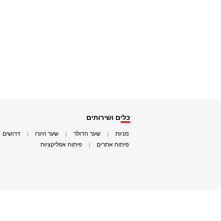
כלים ושירותים
מניות
שער הדולר
שער היורו
דרושים
|
|
|
|
פיתוח אתרים
פיתוח אפליקציות
|
|