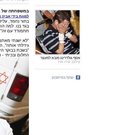
במשפחתה של לי
למוות בידי אביה 
בחור נחמד, עליז,
בגד בנו. למה הו
תתמודד עם זה", א
"לא ישנתי מאתמו
גידלתי אותה", ה
"בשבת בבוקר היה
החלום ובכיתי - ו
אסף גולדרינג מובא למעצר
צילום: עידו ארז
שתף בפייסבוק