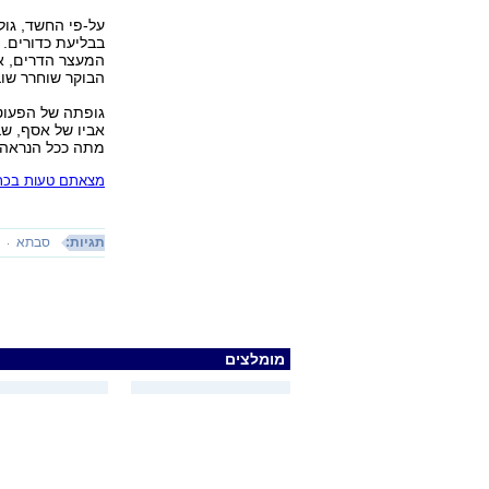
על-פי החשד, גול
בבליעת כדורים. 
המעצר הדרים, או
הבוקר שוחרר שוב
גופתה של הפעוט
אביו של אסף, שב
מתה ככל הנראה 
מצאתם טעות בכתב
תגיות:
סבתא
נ
מומלצים