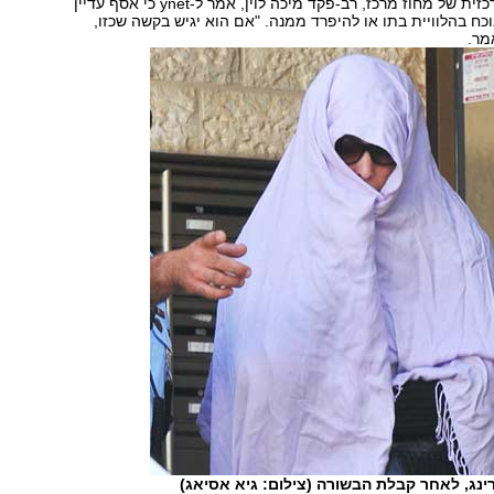
רצח ביחידה המרכזית של מחוז מרכז, רב-פקד מיכה לוין, אמר ל-ynet כי אסף עדיין
וכח בהלוויית בתו או להיפרד ממנה. "אם הוא יגיש בקשה שכזו,
מר.
רינג, לאחר קבלת הבשורה (צילום: גיא אסיאג)