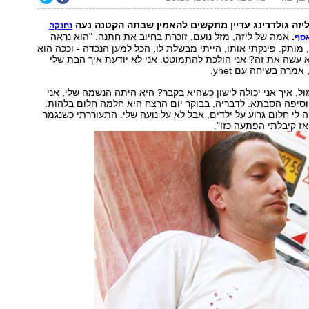
זה גולדרינג עדיין מתקשים להאמין שבתה הקטנה נעה
נחנקה
.
אמה של ליזה, מזל נועם, זוכרת בחיוב את חתנה. "הוא נראה
אסף
 מותק. פינקתי אותו, הייתי מבשלת לו, הכל למען הנכדה - וככה הוא
א עשה את זה? אני הולכת להתמוטט. אני לא יודעת איך הבת שלי
מרה בשיחה עם ynet.
ל, איך אני יכולה לישון כשהיא בקבר? היא היתה הנשמה שלי, אני
וסיפה הסבתא. לדבריה, בבוקר יום הרצח היא חלמה חלום בלהות.
 לי חלום גרוע על ילדים, אבל לא על נועה שלי. התעוררתי כשנגמר
אז קיבלתי הפתעה כזו".