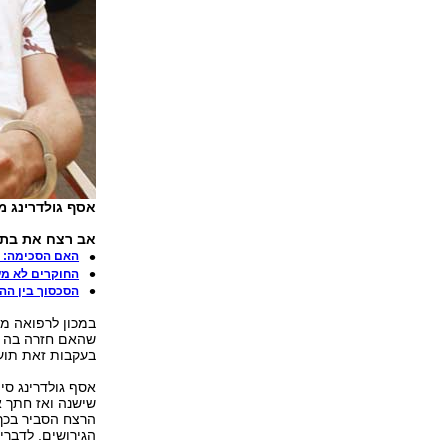
אסף גולדרינג מו
אב רצח את בתו 
האם הסכימה: ג
החוקרים לא מע
הסכסוך בין הה
במכון לרפואה מש
שהאם חזרה בה 
בעקבות זאת תוע
אסף גולדרינג סי
שישנה ואז חתך א
הרצח הסביר בכך
הגירושים. לדברי