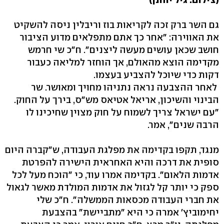
גם השר ברק זכה לקריאות בוז וריבלין ניסה להשקיט
את האווירה: "אחר כך אתם מתפלאים מדוע הציבור
חושב שכאן עושים מעשה ליצנים". ח"כ שי חרמש
מקדימה הוצא מהאולם, אך הוחזר למליאה כעבור
דקות כדי שיוכל להצביע בעצמו.
לאחר ההצבעה נראה נתניהו מחויך ומאושר. שר
הבינוי והשיכון, אריאל אטיאס מש"ס, בירך על החוק.
"עם ישראל צריך לשמוח על חוק מצוין שחיכינו לו
הרבה שנים", אמר.
מנגד, תקפו בקדימה את מפלגת העבודה, ש"קברה היום
סופית את דרכה והיא האחראית הישירה להפרטת
אדמות הלאום". בקדימה אמרו עוד, כי "הוכח מעל לכל
ספק כי יותר קל לגזול את אדמות המולדת מאשר לגאול
את חברי העבודה מכסאות הממשלה". ח"כ שלי
יחימוביץ' אמרה כי היא "מתביישת" בהצבעת