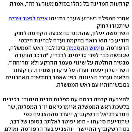
קרקעות המדינה בל נתלו בסולם מעורער זה", אמרה.
אחרי המפלה בשבוע שעבר, נתניהו
איים לפטר שרים
שיתנגדו לחוק.
השר משה יעלון, שהתנגד בהצבעה הקודמת לחוק,
הודיע כי הוא רואה בהקמת ועדה לבחינת היבטי
הרפורמה,
מימוש ההסכמה
בינו לבין ראש הממשלה,
שגובשה כבר לפני 10 ימים. לדבריו, "הרכב הוועדה
מבטיח החלטה על שינוי מעמד הקרקע ולא 'מריחה'".
השר יעלון יעמוד ועדה על עיקרון שמירת קרקעות
הלאום וערכי הציונות, כפי שאמר בחודשים האחרונים
גם בשיחותיו עם ראש הממשלה.
להצבעה קדמה דרמה עם מפלגת הבית היהודי. בכירים
בלשכת ראש הממשלה איימו כי אם יו"ר המפלגה, שר
המדע דניאל הרשקוביץ, ייעדר מההצבעה כפי
שהודיעה סיעתו - הוא יפוטר לאלתר. בסופו של דבר,
גם הרשקוביץ התיישר - והצביע בעד הרפורמה. ואולם,