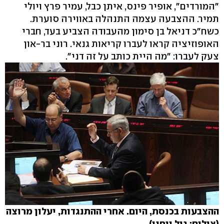
"המורדים", אופיר פינס, איתן כבל, עמיר פרץ ויולי
תמיר. ההצבעה עצמה התנהלה באווירה סוערת.
כשח"כ דניאל בן סימון מהעבודה הצביע בעד, חברי
האופוזיציה קראו לעברו קריאות גנאי. רוני בר-און
צעק לעברו: "מה היית כותב על זה דני".
ההצבעות בכנסת, היום. אחרי ההתנגדות, יעלון מרוצה
(צילום: גיל יוחנן)