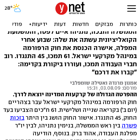
אחרי המפלה: חוק הפרטת
הקרקעות אושר בכנסת
הממשלה הובכה, נתניהו איים לפטר, והמשמעת
הקואליציונית עשתה את שלה: שבוע אחרי
המפלה, אישרה הכנסת את חוק הרפורמה
במינהל מקרקעי ישראל. 61 תמכו, 45 התנגדו. רוב
חברי העבודה תמכו, ועוררו ביקורת בקדימה:
"קברו את דרכם"
אמנון מרנדה ואטילה שומפלבי
פורסם: 03.08.09, 15:31
ההפרטה הגדולה של קרקעות המדינה יוצאת לדרך.
חוק הרפורמה במינהל מקרקעי ישראל עבר בצהריים
(יום ב') בקריאה שנייה ושלישית. 61 ח"כים הצביעו בעד
החוק, 45 התנגדו. אישור החוק הושג בין היתר
בזכות
פשרה
בין ראש הממשלה, בנימין נתניהו, לבין יו"ר
מפלגת העבודה, אהוד ברק. בנוסף, הודיעה