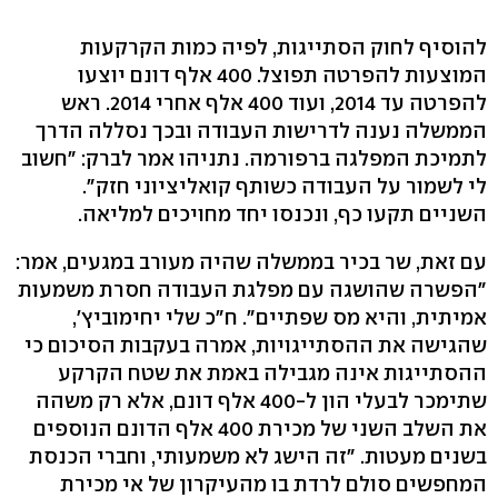
להוסיף לחוק הסתייגות, לפיה כמות הקרקעות
המוצעות להפרטה תפוצל. 400 אלף דונם יוצעו
להפרטה עד 2014, ועוד 400 אלף אחרי 2014. ראש
הממשלה נענה לדרישות העבודה ובכך נסללה הדרך
לתמיכת המפלגה ברפורמה. נתניהו אמר לברק: "חשוב
לי לשמור על העבודה כשותף קואליציוני חזק".
השניים תקעו כף, ונכנסו יחד מחויכים למליאה.
עם זאת, שר בכיר בממשלה שהיה מעורב במגעים, אמר:
"הפשרה שהושגה עם מפלגת העבודה חסרת משמעות
אמיתית, והיא מס שפתיים". ח"כ שלי יחימוביץ',
שהגישה את ההסתייגויות, אמרה בעקבות הסיכום כי
ההסתייגות אינה מגבילה באמת את שטח הקרקע
שתימכר לבעלי הון ל-400 אלף דונם, אלא רק משהה
את השלב השני של מכירת 400 אלף הדונם הנוספים
בשנים מעטות. "זה הישג לא משמעותי, וחברי הכנסת
המחפשים סולם לרדת בו מהעיקרון של אי מכירת