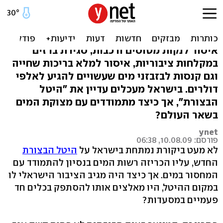
כועסים על היטל הבצורת?
תראו מה קורה בעולם
איסור לנקות מטוסים ורכבות, סגירת ברזים
במקלחות ציבוריות, איסור למלא בריכות שחייה
וגם קנסות לבזבזני מים שעשויים להגיע לאלפי
דולרים. בישראל מעכלים עדיין את "היטל
הבצורת", אך כיצד מתמודדים עם מצוקת המים
בשאר העולם?
ynet
פורסם: 10.08.09, 06:38
לא מעט ביקורת נמתחת בישראל על
היטל הבצורת
החדש, עליו הכריזה רשות המים בנסיון להתמודד עם
המחסור במים. אך כיצד היה מגיב הציבור הישראלי לו
במקום ההיטל, היו מאלצים אותו להסתפק בכלים חד
פעמיים במסעדות?