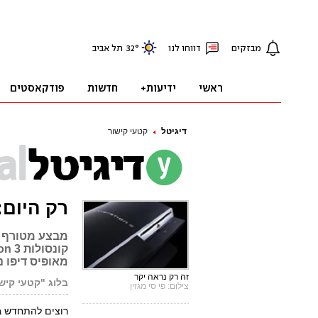
דיגיטל
קטעי קישור
רק היום: Playstation 3 ב-220 שקל
מבצע מטורף א
מאופיס דיפו 
זה רק נראה יקר
בלוג "קטעי קיש
צילום: פי סי מגזין