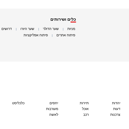
כלים ושירותים
מניות
שער הדולר
שער היורו
דרושים
|
|
|
|
פיתוח אתרים
פיתוח אפליקציות
|
|
יהדות
תיירות
יחסים
כלכליסט
דעות
אוכל
מעורבות
צרכנות
רכב
לאשה