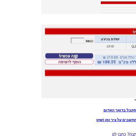
תקבל בדואר האדום
בים על ציר זמן ynet
ה? כתבו לנו