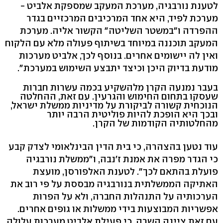
לטענת נורבגיה, מערכת המעקב שמספקת אלביט -
מערכת לפיד, היא אחד המרכיבים המרכזיים בגדר
ההפרדה ו"במשטר השליטה" הקשור אליה. מערכת
המעקב תוכננה במיוחד בשיתוף פעולה מלא עם הלקוח
ואין לה יישומים אחרים. בנוסף לכך, אלביט מערכות
מודעת בדיוק היכן וכיצד יתבצע השימוש במערכת".
בעבר נמנעה הקרן מלהשקיע בכמה עשרות חברות
שעסקו בתחום החימוש והגרעין. עם זאת, ההחלטה
הנוכחית קשורה לביקורת על מדיניות ממשלת ישראל,
ובכך היא הופכת להיות פוליטית הרבה יותר
מהחלטותיה הקודמות של הקרן.
עוד נטען בהצהרה, כי בית הדין הבינלאומי לצדק קבע
כי הגדר מפרה את אמנת ז'נבה, ו"ממשלת נורבגיה
פועלת בהתאם לכך". לטענת האלפורסן, מועצת
האתיקה הממשלתית בנורבגיה מבססת על פי רוב את
הערכותיה על התנהלות החברה, ולא על הפרות
אפשריות המבוצעות בידי ממשלות או גופים אחרים.
עם זאת ציינה השרה, כי פעילת אלביט מערכות עלולה