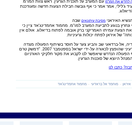
עם המערב על תוכנית הגרעין. ראש צוות המו"מ
ה לחדש את המו"מ
עיד ג'לילי, אמר אמר כי אף גובשה חבילת הצעות חדשה ומעודכנת
יאלוג.
הנשיא האיראני
שבה
מסיבת עיתונאים
נחרץ בנוגע לתביעת המערב למו"מ. מחמוד אחמדינג'אד ציין כי
ת הצעת עמיתו האמריקני ברק אובמה לפתוח בדיאלוג. אולם אין
כותה" של איראן לפתח יכולות גרעיניות.
יה, אל-ברדאעי שב והביע צער על חוסר בשיתוף הפעולה מצדה
בנוגע למתקן הגרעיני שהופצץ לכאורה על-ידי ישראל בספטמבר 2007. "דמשק טרם
הפעולה הנדרש שיאפשר לנו לקבוע את מקור חלקיקי האורניום
מנהל היוצא של סוכנות הגרעין.
ה? כתבו לנו
איראן
מוחמד אל בראדעי
מחמוד אחמדינג'אד