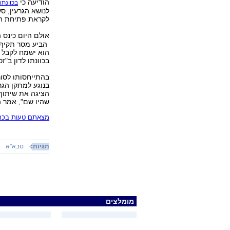
הודיעה כי
בכוונת
לנושא הגרעין, ס
לקראת פתיחת הד
אולם היום כינס 
הביע מסר תקיף ו
הוא ישמח לקבל א
בכוונתו לדון ב"ז
בהתייחסותו לסור
הציגה את שיתוף 
שהיו שם", אמר ה
מצאתם טעות בכתב
תגיות:
סבא"א
מומלצים