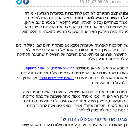
פורסם: 07.09.09, 13:17
זמן שקצב המערב לאיראן להידברות בסוגיית הגרעין - מודה
ל הנעשה כי הגיע למבוי סתום.
ראש הסוכנות הבינלאומית
מר בצהריים (ב') כי הארגון הגיע ל"קפאון" במגעים עם איראן.
, שיסיים בקרוב את תפקידו, הדף גם את הטענות לפיהן הוא
ע לתוכנית הגרעין האיראנית וטען כי המניע להאשמות הללו הוא
ל הסוכנות לאנרגיה אטומית (סבא"א) פותחת היום שבוע של דיונים
ריה. בדיון שנערך במטה הסוכנות אמר אל-בראדעי כי איראן לא
העשיר אורניום וכי היא טרם השיבה על השאלות שהציגה הקהילה
ע לתוכניתה הגרעין שלה.
 סבא"א היא כי איראן ממשיכה
, וכי
להעשיר אורניום
אינה מספקת
לות שהתעוררו לגבי ההיבטים הצבאיים של תוכניתה הגרעינית.
א אמנם אמר לפני כמה ימים כי
, אך הוסיף כי
"האיום מצד איראן נופח"
ת לפעול ביתר שקיפות.
יום במרומז את צרפת ואת ישראל, שטענו כי הוא הסתיר מידע
גרעין האיראנית. "אני מוטרד מאוד מההאשמות של כמה מדינות,
ב בתקשורת, לפיהן מידע מסוים לא הועבר לידי מועצת הנגידים.
ן פוליטית וחסרות שחר", אמר. "מאמצים אלה לחתור תחת
כנות צריכות להיפסק לאלתר".
ציגה את שיתוף הפעולה הנדרש"
כך שתוכניתה הגרעינית נועדה למטרות שלום בלבד. בשבוע שעבר