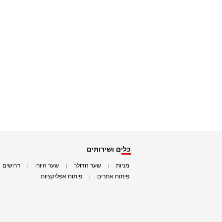
כלים ושירותים
מניות
שער הדולר
שער היורו
דרושים
|
|
|
|
פיתוח אתרים
פיתוח אפליקציות
|
|