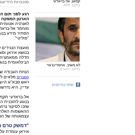
קפאון. אל-בראדעי
סוכנויות הידיעות
צילום: AFP
רגע לפני תום ה
הארגון המפקח ע
לאנרגיה אטומית א
מוחמד אל-בראדעי
הסתיר מידע בנוג
"פוליטי".
מועצת הנגידים ש
בנושא איראן וסו
חדלה ממאמציה ל
הבינלאומית בנוג
לא משיב. אחמדינג'אד
צילום: רויטרס
הנחת העבודה של
מלאים לשא
הסברים
ראש סבא"א היוצ
שתף בפייסבוק
עדיין, היא נדרש
אל-בראדעי תקף ה
בנוגע לתוכנית ה
שזכו לסיקור נרח
ההאשמות האלה ה
עצמאותה של הסו
"דמשק טרם ה
איראן עומדת על 