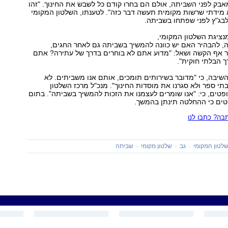
בק לפני השביתה, אולם הם בחרו קודם כל לשבש את החינוך. "זהו
 מידתי שרשות מקומית תעשה דבר כזה". לטענתו, השלטון המקומי
לבג"ץ לפני שפתחו בשביתה.
נציגת השלטון המקומי,
יה, להבהיר האם יש כוונה להמשיך בשביתה גם לאחר החגים,
ר אף הקשה ושאל: "מדוע אתם לא בוחרים בדרך של עתירה? אתם
 הבלתי חוקית".
השיבה, כי "מדובר בשירותים תומכים, אותם אנו משביתים. לא
בתי ספר ולא סגרנו את מוסדות החינוך". מנכ"ל מרכז השלטון
טים, כי: "אנו שומרים לעצמנו את הזכות להמשיך בשביתה". בתום
טים כי ההחלטה תינתן בהמשך.
ה? כתבו לנו
לטון המקומי
גב
שלטון מקומי
שביתה