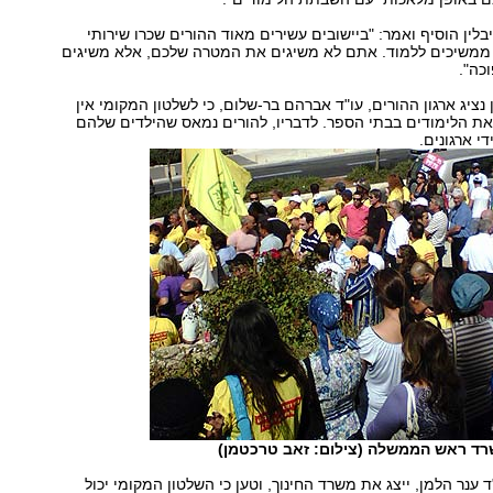
בלין הוסיף ואמר: "ביישובים עשירים מאוד ההורים שכרו שירותי
ממשיכים ללמוד. אתם לא משיגים את המטרה שלכם, אלא משיגים
כה".
נציג ארגון ההורים, עו"ד אברהם בר-שלום, כי לשלטון המקומי אין
ת הלימודים בבתי הספר. לדבריו, להורים נמאס שהילדים שלהם
י ארגונים.
רד ראש הממשלה (צילום: זאב טרכטמן)
ד ענר הלמן, ייצג את משרד החינוך, וטען כי השלטון המקומי יכול