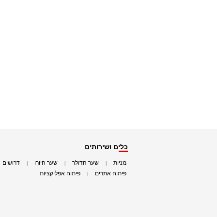
כלים ושירותים
מניות
שער הדולר
שער היורו
דרושים
|
|
|
|
פיתוח אתרים
פיתוח אפליקציות
|
|