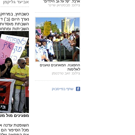
ארבל. "קל על גב הילדים"
אביעד גליקמן
צילום: סבסטיאן שיינר
כשבחוץ, במרחק 
נערך היום (ב') 
השבתת מוסדות הח
השביתות ומתחו 
ההפגנה. המארגנים טוענים
לאלימות
צילום: זאב טרכטמן
שתף בפייסבוק
מפגינים מול משר
השופטת עדנה ארב
מכל הסיפור הם 
את המחאה שלכם 