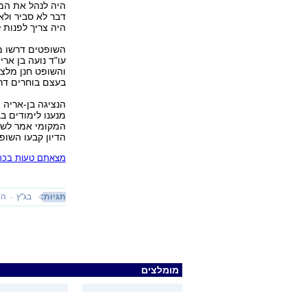
היה לנהל את המא
דבר לא סביר ולא
היה צריך לפנות 
השופטים דרשו מ
עו"ד נועה בן אר
והשופט חנן מלצ
בעצם בוחרים דרך
הנציגה בן-אריה 
מנענו לימודים ב
המקומי אמר לשופ
הדיון קבעו השופ
מצאתם טעות בכתב
תגיות:
בג"ץ
הש
מומלצים