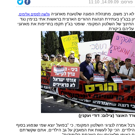
פורסם: 14.09.09, 11:10
לא רב משם, מתנהלת הפגנה שלטענת מארגניה
,
גלשה לפסים אלימים
דיון בבג"ץ בעתירת הנהגת ההורים הארצית בראשות אתי בנימין נגד
ינוך של השלטון המקומי. שופטי בג"ץ תקפו בחריפות את מארגני
עליהם ביקורת.
ד האוצר (צילום: דודי ועקנין)
ל אמרה לנציגי השלטון המקומי, כי "בפועל יוצא שמי שנפגע בסוף
הילדים. הכי קל לעשות את המאבק על גב הילדים, אתם שקשרתם
באופן מלאכותי עם השבתת הלימודים".