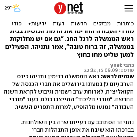
ארוחת הגיבוש אצל נתניהו:
מול מחאת מטה שליט
מורדי העבודה החרימו את הרמת הכוסית בבית
ראש הממשלה לרגל החג. "גם אם יש מחלוקות
בממשלה, זה ברוח טובה", אמר נתניהו. הפעילים
למען שליט מחו בחוץ
כתבי ynet
פורסם: 15.09.09, 22:32
שנהיה לראש:
ראש הממשלה בנימין נתניהו כינס
הערב (יום ג') במעונו בירושלים את חברי הכנסת של
הקואליציה, לארוחת ערב רשמית וגיבוש לקראת השנה
החדשה. "מורדי הליכוד" התייצבו כולם, בעוד "מורדי
העבודה" נמנעו מלהופיע, למרות התפריט העשיר.
נתניהו הסתובב עם רעייתו שרה בין השולחנות.
בברכתו הוא שיבח את אופן התנהלות חברי