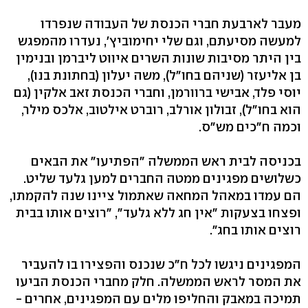
מעבר לארבעת חברי הכנסת של העבודה שנפרדו
למעשה מסיעתם, וגם שלי יחימוביץ', נעדרו מהמפגש
בין היתר מסיבות שונות השרים איווט ליברמן ובנימין
בן אליעזר (שניהם בחו"ל), משה יעלון (בחתונת בנו),
יוסי פלד, אבישי ברוורמן, וחברי הכנסת זאב אלקין (גם
הוא בחו"ל), זבולון אורלב, רוברט אילטוב, אלכס מילר,
וכמה ח"כים מש"ס.
בכניסה לבית ראש הממשלה "הפתיעו" את הבאים
כשלושים מפגינים ממטה החברים למען גלעד שליט.
הם עמדו במאהל המחאה שאתמול ציינו שנה להקמתו,
ופצחו בצעקות "אין חג ללא גלעד", "רוצים אותו בבית
רוצים אותו בחג".
המפגינים ניגשו לכל ח"כ שנכנס והפצירו בו להעביר
את המסר לראש הממשלה. חלק מחברי הכנסת הביעו
תמיכה במאבק והחליפו מלים עם המפגינים, אחרים -