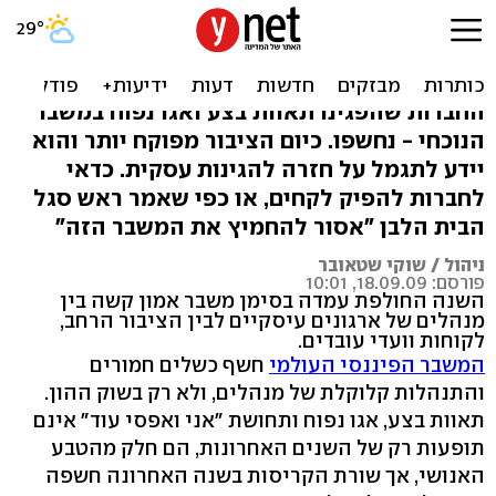
ניהול בעין הסערה - תכלה
שנת אי האמון וקללותיה
החברות שהפגינו תאוות בצע ואגו נפוח במשבר
הנוכחי - נחשפו. כיום הציבור מפוקח יותר והוא
יידע לתגמל על חזרה להגינות עסקית. כדאי
לחברות להפיק לקחים, או כפי שאמר ראש סגל
הבית הלבן "אסור להחמיץ את המשבר הזה"
ניהול / שוקי שטאובר
פורסם: 18.09.09, 10:01
השנה החולפת עמדה בסימן משבר אמון קשה בין
מנהלים של ארגונים עיסקיים לבין הציבור הרחב,
לקוחות וועדי עובדים.
המשבר הפיננסי העולמי
חשף כשלים חמורים
והתנהלות קלוקלת של מנהלים, ולא רק בשוק ההון.
תאוות בצע, אגו נפוח ותחושת "אני ואפסי עוד" אינם
תופעות רק של השנים האחרונות, הם חלק מהטבע
האנושי, אך שורת הקריסות בשנה האחרונה חשפה