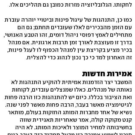
לחקותו. הגלובליזציה מזרזת כמובן גם תהליכים אלו.
כמו כן, התנהגות של עיגול פינות וביטויי יוהרה עוברת
עם הזמן מהבכירים לאלו שעובדים תחתם; גם הם
מתחילים לאמץ דפוסי ניהול דומים, זהו הטבע האנושי,
בדרך זו מעוצבת לאורך זמן תרבות ארגונית. אם מנהל
בכיר מציע בקריצת עין למנהל הכפוף לו לעגל פינות,
זה האחרון למד כי כך נכון לנהוג כדי להצליח.
אמירות חדשות
המשבר יצר הזדמנות אמיתית להוקיע התנהגות לא
נאותה של מנהלים. כאלו שמנצלים עובדים, לקוחות
ואת הציבור בכללו. כיום יש להתנהגות כזו הרבה פחות
לגיטימציה מאשר בעבר, הרבה פחות מאשר לפני שנה.
נשיא של אחד מחברות המותג החזקות בעולם, מותאר
קנט מקוקה קולה, אמר שאחריות תאגידית שווה
בחשיבותה למחיר המוצר ולאיכות המותג. לא היה
סיכוי לשמוע אמירה כזו מבעל תפקיד כזה בעבר. כיום